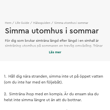
Hem
Life Guide
Hälsoguiden
Simma utomhus i sommar
Simma utomhus i sommar
För dig som brukar simträna längd efter längd i en simhall är
simträning utomhus på sommaren en trevlig omväxling. Tränar
du inför lopp eller kanske till och med ett triathlon kan flera
Läs mer
pass i veckan vara nödvändigt. Ta del av proffsens tips vid
träning i sjö eller hav.
1. Håll dig nära stranden, simma inte ut på öppet vatten
(om du inte har med en följebåt).
2. Simträna ihop med en kompis. Är du ensam ska du
helst inte simma längre ut än att du bottnar.