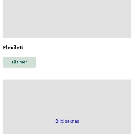
Flexilett
Läs mer
Bild saknas