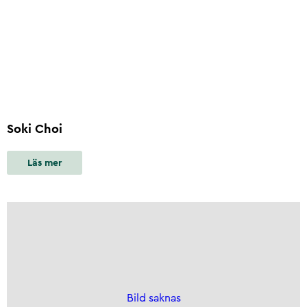
Soki Choi
Läs mer
Bild saknas