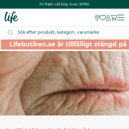
Fri frakt vid köp över 299kr
Lifebutiken.se är tillfälligt stängd 