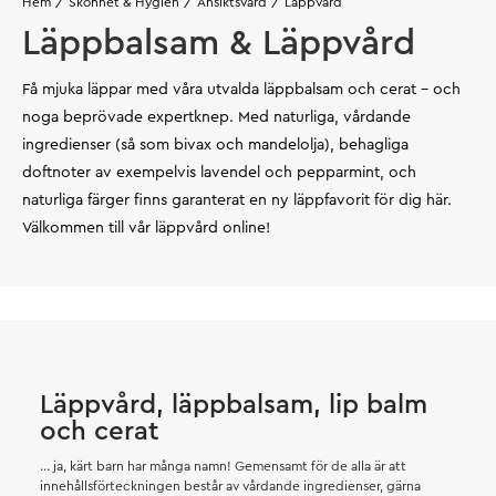
Hem
Skönhet & Hygien
Ansiktsvård
Läppvård
Läppbalsam & Läppvård
Få mjuka läppar med våra utvalda läppbalsam och cerat – och
noga beprövade expertknep. Med naturliga, vårdande
ingredienser (så som bivax och mandelolja), behagliga
doftnoter av exempelvis lavendel och pepparmint, och
naturliga färger finns garanterat en ny läppfavorit för dig här.
Välkommen till vår läppvård online!
Läppvård, läppbalsam, lip balm
och cerat
... ja, kärt barn har många namn! Gemensamt för de alla är att
innehållsförteckningen består av vårdande ingredienser, gärna