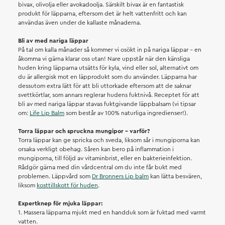
bivax, olivolja eller avokadoolja. Särskilt bivax är en fantastisk
produkt för läpparna, eftersom det är helt vattenfritt och kan
användas även under de kallaste månaderna.
Bli av med nariga läppar
På tal om kalla månader så kommer vi osökt in på nariga läppar – en
åkomma vi gärna klarar oss utan! Nare uppstår när den känsliga
huden kring läpparna utsätts för kyla, vind eller sol, alternativt om
du är allergisk mot en läpprodukt som du använder. Läpparna har
dessutom extra lätt för att bli uttorkade eftersom att de saknar
svettkörtlar, som annars reglerar hudens fuktnivå. Receptet för att
bli av med nariga läppar stavas fuktgivande läppbalsam (vi tipsar
om:
Life Lip Balm
som består av 100% naturliga ingredienser!).
Torra läppar och spruckna mungipor – varför?
Torra läppar kan ge spricka och sveda, liksom sår i mungiporna kan
orsaka verkligt obehag. Såren kan bero på inflammation i
mungiporna, till följd av vitaminbrist, eller en bakterieinfektion.
Rådgör gärna med din vårdcentral om du inte får bukt med
problemen. Läppvård som
Dr Bronners Lip balm
kan lätta besvären,
liksom
kosttillskott för huden
.
Expertknep för mjuka läppar:
1. Massera läpparna mjukt med en handduk som är fuktad med varmt
vatten.