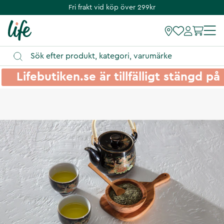
Fri frakt vid köp över 299kr
Lifebutiken.se är tillfälligt stängd 