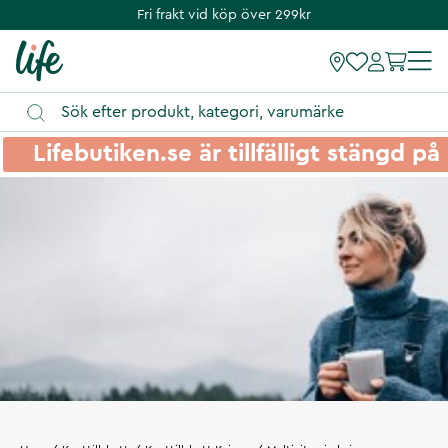
Fri frakt vid köp över 299kr
Lifebutiken.se är tillfälligt stängd 