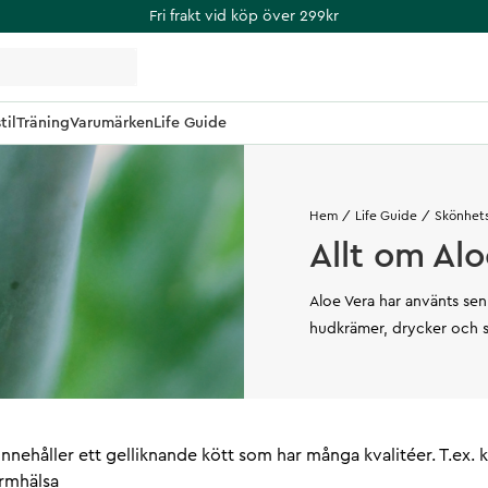
Fri frakt vid köp över 299kr
til
Träning
Varumärken
Life Guide
Hem
Life Guide
Skönhet
Allt om Alo
Aloe Vera har använts sen 
hudkrämer, drycker och
innehåller ett gelliknande kött som har många kvalitéer. T.ex. 
rmhälsa