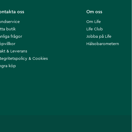
ontakta oss
Om oss
undservice
Om Life
tta butik
Life Club
nliga frågor
Jobba på Life
öpvillkor
Hälsobarometern
rakt & Leverans
ntegritetspolicy & Cookies
ngra köp