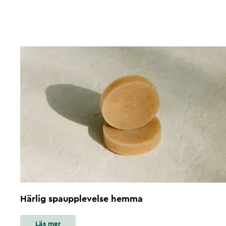
Härlig spaupplevelse hemma
Läs mer