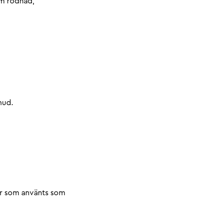
om rodnad,
hud.
er som använts som