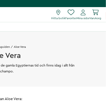
Hitta butik
Favoriter
Mina sidor
Varukorg
sguiden
Aloe Vera
e Vera
de gamla Egyptiernas tid och finns idag i allt från
 schampo.
kan Aloe Vera: