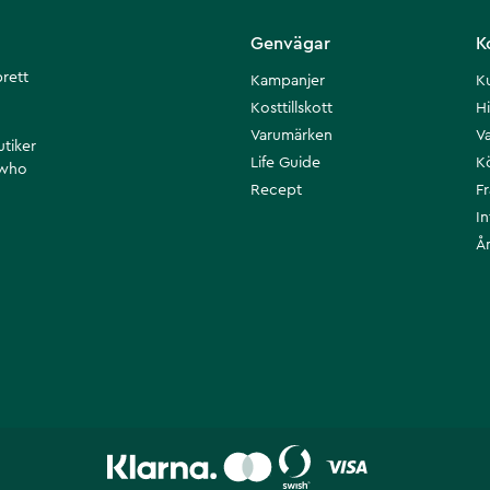
Genvägar
K
brett
Kampanjer
K
Kosttillskott
Hi
Varumärken
Va
utiker
Life Guide
K
 who
Recept
F
I
Å