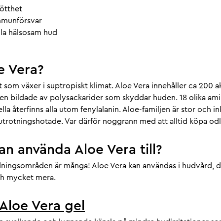
rötthet
immunförsvar
ålla hälsosam hud
e Vera?
t som växer i suptropiskt klimat. Aloe Vera innehåller ca 200 a
en bildade av polysackarider som skyddar huden. 18 olika amin
lla återfinns alla utom fenylalanin. Aloe-familjen är stor och i
r utrotningshotade. Var därför noggrann med att alltid köpa od
n använda Aloe Vera till?
ningsområden är många! Aloe Vera kan användas i hudvård, 
ch mycket mera.
Aloe Vera gel