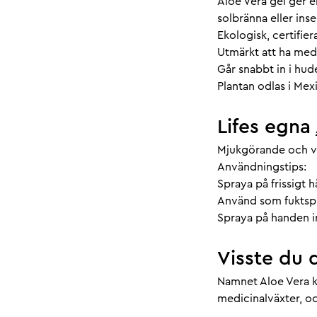
Aloe Vera gel ger 
solbränna eller ins
Ekologisk, certifie
Utmärkt att ha med
Går snabbt in i hud
Plantan odlas i Me
Lifes egna
Mjukgörande och vå
Användningstips:
Spraya på frissigt hå
Använd som fuktspra
Spraya på handen i
Visste du 
Namnet Aloe Vera k
medicinalväxter, oc