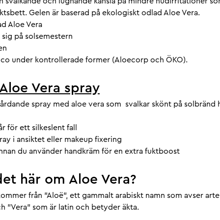
en svalkande och lugnande känsla på mindre hudirritationer s
ektsbett. Gelen är baserad på ekologiskt odlad Aloe Vera.
rad Aloe Vera
 sig på solsemestern
en
xico under kontrollerade former (Aloecorp och ÖKO).
Aloe Vera spray
rdande spray med aloe vera som svalkar skönt på solbränd 
r för ett silkeslent fall
y i ansiktet eller makeup fixering
nnan du använder handkräm för en extra fuktboost
det här om Aloe Vera?
ommer från "Aloë", ett gammalt arabiskt namn som avser art
h "Vera" som är latin och betyder äkta.