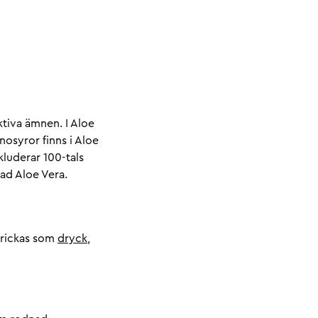
ktiva ämnen. I Aloe
osyror finns i Aloe
nkluderar 100-tals
lad Aloe Vera.
drickas som
dryck
,