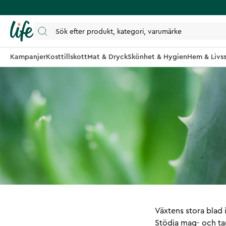
Kampanjer
Kosttillskott
Mat & Dryck
Skönhet & Hygien
Hem & Livss
Växtens stora blad 
Stödja mag- och ta