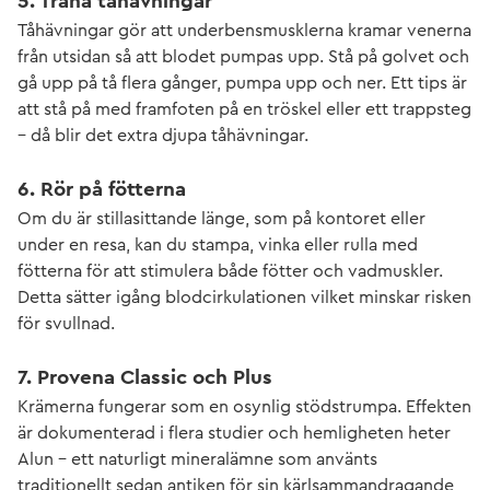
5. Träna tåhävningar
Tåhävningar gör att underbensmusklerna kramar venerna
från utsidan så att blodet pumpas upp. Stå på golvet och
gå upp på tå flera gånger, pumpa upp och ner. Ett tips är
att stå på med framfoten på en tröskel eller ett trappsteg
– då blir det extra djupa tåhävningar.
6. Rör på fötterna
Om du är stillasittande länge, som på kontoret eller
under en resa, kan du stampa, vinka eller rulla med
fötterna för att stimulera både fötter och vadmuskler.
Detta sätter igång blodcirkulationen vilket minskar risken
för svullnad.
7. Provena Classic och Plus
Krämerna fungerar som en osynlig stödstrumpa. Effekten
är dokumenterad i flera studier och hemligheten heter
Alun – ett naturligt mineralämne som använts
traditionellt sedan antiken för sin kärlsammandragande