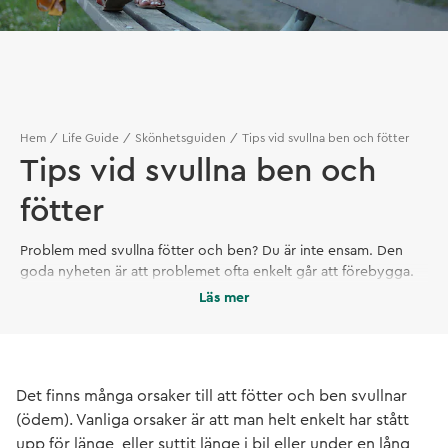
Hem
Life Guide
Skönhetsguiden
Tips vid svullna ben och fötter
Tips vid svullna ben och
fötter
Problem med svullna fötter och ben? Du är inte ensam. Den
goda nyheten är att problemet ofta enkelt går att förebygga.
Här är våra 8 tips för att få ner svullnaden i fötter och ben (även
Läs mer
kallat ödem).
Det finns många orsaker till att fötter och ben svullnar
(ödem). Vanliga orsaker är att man helt enkelt har stått
upp för länge, eller suttit länge i bil eller under en lång