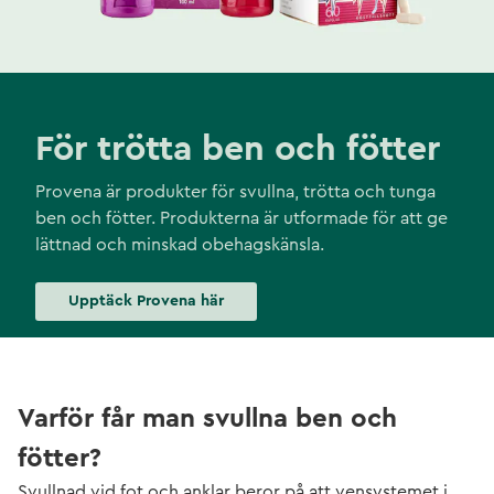
För trötta ben och fötter
Provena är produkter för svullna, trötta och tunga
ben och fötter. Produkterna är utformade för att ge
lättnad och minskad obehagskänsla.
Upptäck Provena här
Varför får man svullna ben och
fötter?
Svullnad vid fot och anklar beror på att vensystemet i