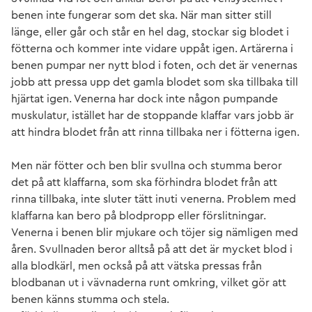
benen inte fungerar som det ska. När man sitter still
länge, eller går och står en hel dag, stockar sig blodet i
fötterna och kommer inte vidare uppåt igen. Artärerna i
benen pumpar ner nytt blod i foten, och det är venernas
jobb att pressa upp det gamla blodet som ska tillbaka till
hjärtat igen. Venerna har dock inte någon pumpande
muskulatur, istället har de stoppande klaffar vars jobb är
att hindra blodet från att rinna tillbaka ner i fötterna igen.
Men när fötter och ben blir svullna och stumma beror
det på att klaffarna, som ska förhindra blodet från att
rinna tillbaka, inte sluter tätt inuti venerna. Problem med
klaffarna kan bero på blodpropp eller förslitningar.
Venerna i benen blir mjukare och töjer sig nämligen med
åren. Svullnaden beror alltså på att det är mycket blod i
alla blodkärl, men också på att vätska pressas från
blodbanan ut i vävnaderna runt omkring, vilket gör att
benen känns stumma och stela.