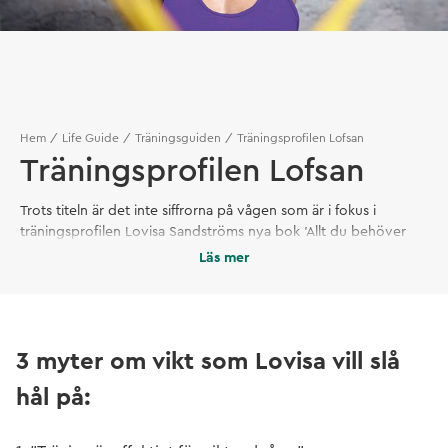
Hem
Life Guide
Träningsguiden
Träningsprofilen Lofsan
Träningsprofilen Lofsan
Trots titeln är det inte siffrorna på vågen som är i fokus i
träningsprofilen Lovisa Sandströms nya bok 'Allt du behöver
veta om vikt'. I stället tar hon ett helhetsgrepp kring livsstil,
Läs mer
kroppssammansättning och rörelse för att göra läsarna klokare
och tryggare i frågor som rör kropp och vikt.
3 myter om vikt som Lovisa vill slå
hål på: