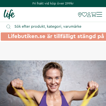
Fri frakt vid köp över 299kr
Lifebutiken.se är tillfälligt stängd 