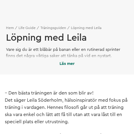
Hem
Life Guide
Träningsguiden
Löpning med Leila
Löpning med Leila
Vare sig du är ett blåbär på banan eller en rutinerad sprinter
finns det några viktiga saker att tänka på vid en nystart.
Träningsinspiratören Leila Söderholm ger oss sina bästa tips för
Läs mer
att komma igång – och till att inte sluta.
– Den bästa träningen är den som blir av!
Det säger Leila Söderholm, hälsoinspiratör med fokus på
träning i vardagen. Hennes filosofi går ut på att träning
ska vara enkel och lätt att få till utan att vara låst till en
speciell plats eller utrustning.