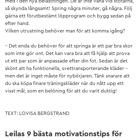
med i den nya belastningen. De är inte vana vid stötarna,
så skynda långsamt! Spring några minuter, gå några. Följ
gärna ett förutbestämt löpprogram och bygg sedan på
efter hand.
Vilken utrustning behöver man för att komma igång?
– Det enda du behöver för att springa är ett par bra skor
som inte gör ont. Det kan vara bra att få hjälp att prova
ut ett par som är anpassade efter din fot. Sedan är det
skönt att ha funktionella, svettransporterande kläder –
men det är inget måste för nybörjaren. Tänk snarare att
du ska köpa finare träningskläder när du nått upp ett
visst mål, som en belöning för att du varit duktig!
TEXT: LOVISA BERGSTRAND
Leilas 9 bästa motivationstips för