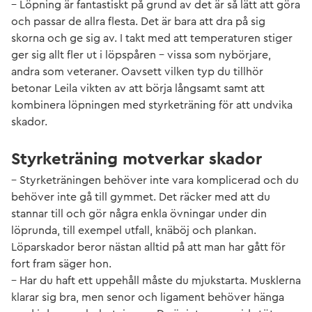
– Löpning är fantastiskt på grund av det är så lätt att göra
och passar de allra flesta. Det är bara att dra på sig
skorna och ge sig av. I takt med att temperaturen stiger
ger sig allt fler ut i löpspåren – vissa som nybörjare,
andra som veteraner. Oavsett vilken typ du tillhör
betonar Leila vikten av att börja långsamt samt att
kombinera löpningen med styrketräning för att undvika
skador.
Styrketräning motverkar skador
– Styrketräningen behöver inte vara komplicerad och du
behöver inte gå till gymmet. Det räcker med att du
stannar till och gör några enkla övningar under din
löprunda, till exempel utfall, knäböj och plankan.
Löparskador beror nästan alltid på att man har gått för
fort fram säger hon.
– Har du haft ett uppehåll måste du mjukstarta. Musklerna
klarar sig bra, men senor och ligament behöver hänga