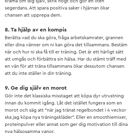
krama om dig själv, skrik högt och gör en liten
segerdans. Att spara positiva saker i hjärnan ökar
chansen att upprepa dem.
8. Ta hjälp av en kompis
Berätta vad du ska göra, fråga arbetskamrater, grannen
eller dina vänner om ni kan göra det tillsammans. Bestäm
när och hur ni ska få till er träning. Det är ett härligt sätt
att umgås och förbättra sin hälsa. Har du stämt träff med
en vän för att träna tillsammans ökar dessutom chansen
att du inte ställer in din träning.
9. Ge dig själv en morot
Gör inte det klassiska misstaget att köpa dyr utrustning
innan du kommit igång. Låt det istället fungera som en
morot och säg att ”när jag tränat regelbundet i 4 veckor
ska jag köpa nya träningskläder”. Eller en smoothiemixer,
proteinpulver eller annat som ger dig motivation till dina
nya hälsosamma vanor.