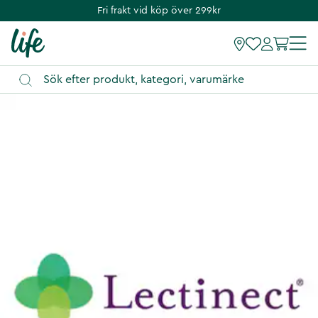
Fri frakt vid köp över 299kr