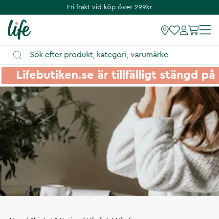
Fri frakt vid köp över 299kr
Lifebutiken.se är tillfälligt stängd 