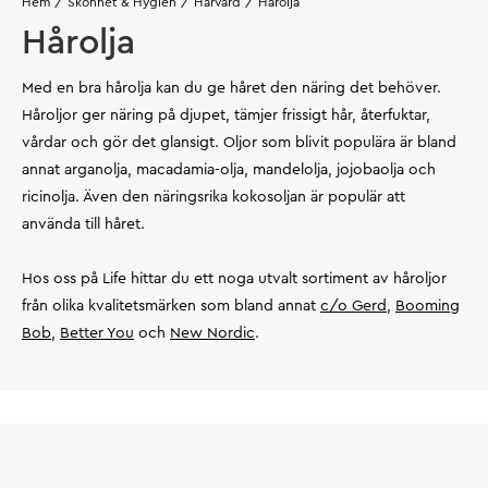
Hem
Skönhet & Hygien
Hårvård
Hårolja
Hårolja
Med en bra hårolja kan du ge håret den näring det behöver.
Håroljor ger näring på djupet, tämjer frissigt hår, återfuktar,
vårdar och gör det glansigt. Oljor som blivit populära är bland
annat arganolja, macadamia-olja, mandelolja, jojobaolja och
ricinolja. Även den näringsrika kokosoljan är populär att
använda till håret.
Hos oss på Life hittar du ett noga utvalt sortiment av håroljor
från olika kvalitetsmärken som bland annat
c/o Gerd,
Booming
Bob
,
Better You
och
New Nordic
.