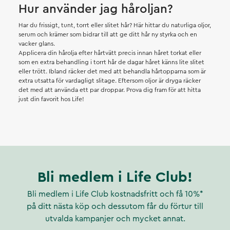
Hur använder jag håroljan?
Har du frissigt, tunt, torrt eller slitet hår? Här hittar du naturliga oljor,
serum och krämer som bidrar till att ge ditt hår ny styrka och en
vacker glans.
Applicera din hårolja efter hårtvätt precis innan håret torkat eller
som en extra behandling i torrt hår de dagar håret känns lite slitet
eller trött. Ibland räcker det med att behandla hårtopparna som är
extra utsatta för vardagligt slitage. Eftersom oljor är dryga räcker
det med att använda ett par droppar. Prova dig fram för att hitta
just din favorit hos Life!
Bli medlem i Life Club!
Bli medlem i Life Club kostnadsfritt och få 10%*
på ditt nästa köp och dessutom får du förtur till
utvalda kampanjer och mycket annat.