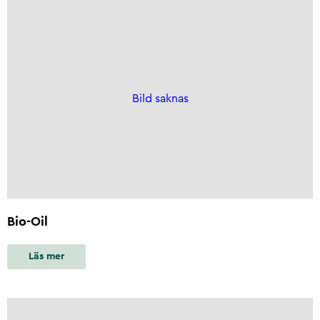
Bild saknas
Bio-Oil
Läs mer