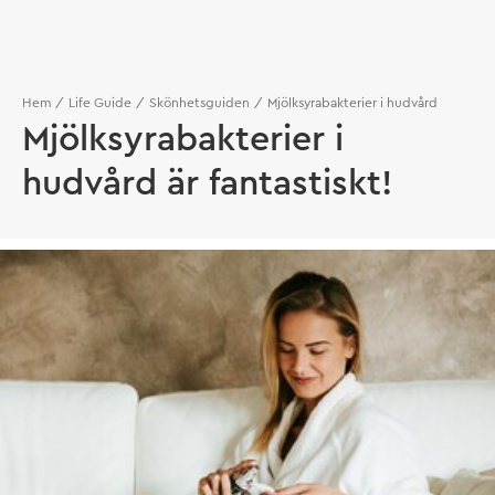
Hem
Life Guide
Skönhetsguiden
Mjölksyrabakterier i hudvård
Mjölksyrabakterier i
hudvård är fantastiskt!