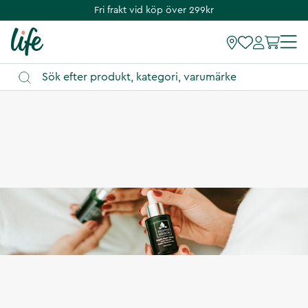
Fri frakt vid köp över 299kr