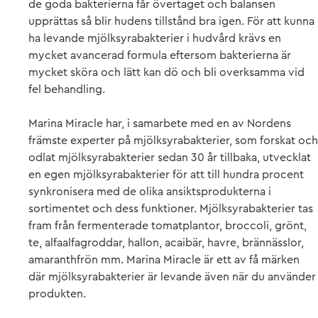
de goda bakterierna får övertaget och balansen
upprättas så blir hudens tillstånd bra igen. För att kunna
ha levande mjölksyrabakterier i hudvård krävs en
mycket avancerad formula eftersom bakterierna är
mycket sköra och lätt kan dö och bli overksamma vid
fel behandling.
Marina Miracle har, i samarbete med en av Nordens
främste experter på mjölksyrabakterier, som forskat och
odlat mjölksyrabakterier sedan 30 år tillbaka, utvecklat
en egen mjölksyrabakterier för att till hundra procent
synkronisera med de olika ansiktsprodukterna i
sortimentet och dess funktioner. Mjölksyrabakterier tas
fram från fermenterade tomatplantor, broccoli, grönt,
te, alfaalfagroddar, hallon, acaibär, havre, brännässlor,
amaranthfrön mm. Marina Miracle är ett av få märken
där mjölksyrabakterier är levande även när du använder
produkten.