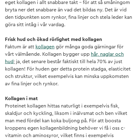
eget kollagen i allt snabbare takt – för att så småningom
bryta ner det snabbare än vad det bildas ny. Det är vid
den tidpunkten som rynkor, fina linjer och stela leder kan
göra sitt intåg i vår vardag.
Frisk hud och ökad rörlighet med kollagen
Faktum är att
kollagen
gör många goda gärningar för
vårt välmående. Kollagen bygger upp
hår, naglar och
hud
; ja, det senare består faktiskt till hela 70% av just
kollagen! För huden ger detta protein stadga, elasticitet
och struktur, vilket exempelvis kan minska uppkomsten
av fina linjer och rynkor.
Kollagen i mat
Proteinet kollagen hittas naturligt i exempelvis fisk,
skaldjur och kyckling, liksom i inälvsmat och ben vilket
man med fördel kan koka buljong på. För att boosta
kroppens egen kollagenbildning behöver vi få i oss c-
vitamin och aminosyror, vilket finns i exempelvis