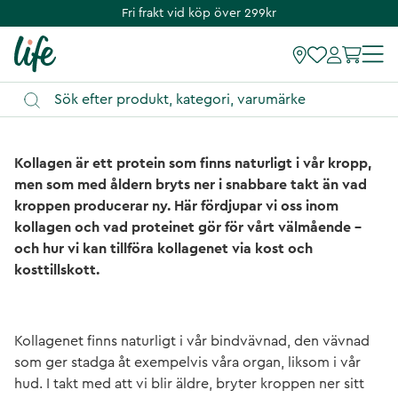
Fri frakt vid köp över 299kr
Kollagen är ett protein som finns naturligt i vår kropp,
men som med åldern bryts ner i snabbare takt än vad
kroppen producerar ny. Här fördjupar vi oss inom
kollagen och vad proteinet gör för vårt välmående –
och hur vi kan tillföra kollagenet via kost och
kosttillskott.
Kollagenet finns naturligt i vår bindvävnad, den vävnad
som ger stadga åt exempelvis våra organ, liksom i vår
hud. I takt med att vi blir äldre, bryter kroppen ner sitt