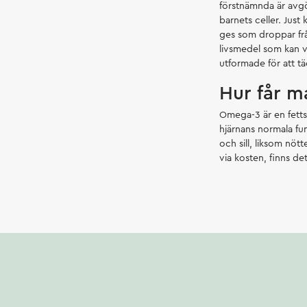
förstnämnda är avgör
barnets celler. Just
ges som droppar från
livsmedel som kan va
utformade för att 
Hur får m
Omega-3 är en fettsy
hjärnans normala fun
och sill, liksom nött
via kosten, finns de