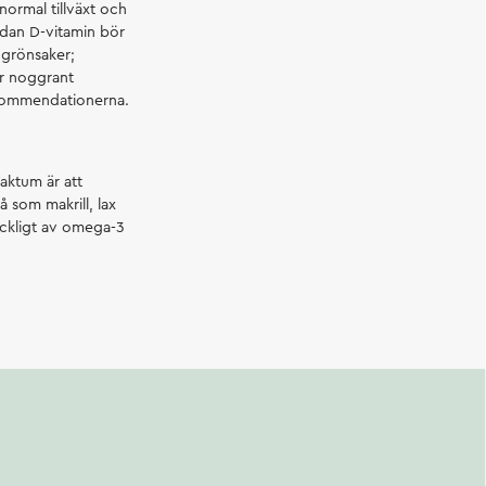
normal tillväxt och
medan D-vitamin bör
 grönsaker;
är noggrant
ekommendationerna.
Faktum är att
å som makrill, lax
lräckligt av omega-3