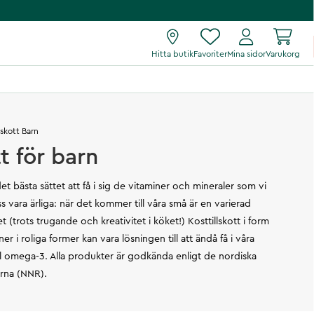
Hitta butik
Favoriter
Mina sidor
Varukorg
lskott Barn
tt för barn
det bästa sättet att få i sig de vitaminer och mineraler som vi
s vara ärliga: när det kommer till våra små är en varierad
et (trots trugande och kreativitet i köket!) Kosttillskott i form
r i roliga former kan vara lösningen till att ändå få i våra
till omega-3. Alla produkter är godkända enligt de nordiska
rna (NNR).