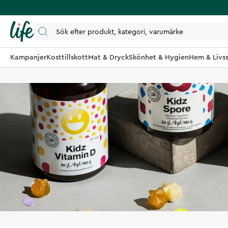
Kampanjer
Kosttillskott
Mat & Dryck
Skönhet & Hygien
Hem & Livss