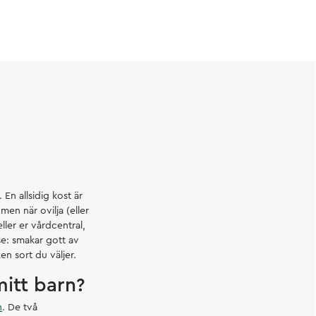
 En allsidig kost är
men när ovilja (eller
eller er vårdcentral,
e: smakar gott av
en sort du väljer.
mitt barn?
n
. De två