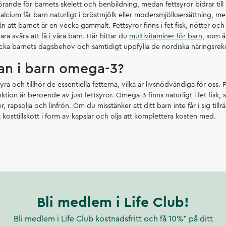
ande för barnets skelett och benbildning, medan fettsyror bidrar till 
 kalcium får barn naturligt i bröstmjölk eller modersmjölksersättning, 
 att barnet är en vecka gammalt. Fettsyror finns i fet fisk, nötter och
ra svåra att få i våra barn. Här hittar du
multivitaminer för barn
, som 
täcka barnets dagsbehov och samtidigt uppfylla de nordiska näringsr
an i barn omega-3?
ra och tillhör de essentiella fetterna, vilka är livsnödvändiga för oss. 
ktion är beroende av just fettsyror. Omega-3 finns naturligt i fet fisk, s
er, rapsolja och linfrön. Om du misstänker att ditt barn inte får i sig til
t kosttillskott i form av kapslar och olja att komplettera kosten med.
Bli medlem i Life Club!
Bli medlem i Life Club kostnadsfritt och få 10%* på ditt