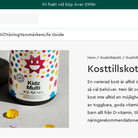
Fri frakt vid köp över 299kr
til
Träning
Varumärken
Life Guide
Hem
Kosttillskott
Kosttil
Kosttillsko
En varierad kost är alltid 
så väl behöver. Men låt os
kost inte alltid en möjligh
av tuggbara, goda vitamine
barn allt från D-vitamin, 
näringsrekommendatione