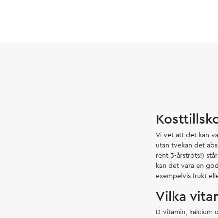
Kosttillsk
Vi vet att det kan va
utan tvekan det absol
rent 3-årstrots!) stå
kan det vara en god
exempelvis frukt ell
Vilka vita
D-vitamin, kalcium o