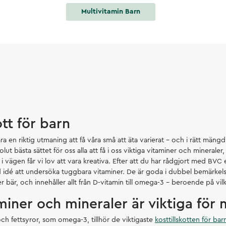
Multivitamin Barn
ott för barn
ra en riktig utmaning att få våra små att äta varierat – och i rätt mängd.
ut bästa sättet för oss alla att få i oss viktiga vitaminer och mineraler, 
r i vägen får vi lov att vara kreativa. Efter att du har rådgjort med BVC 
 idé att undersöka tuggbara vitaminer. De är goda i dubbel bemärkels
er bär, och innehåller allt från D-vitamin till omega-3 – beroende på vilk
miner och mineraler är viktiga för 
ch fettsyror, som omega-3, tillhör de viktigaste
kosttillskotten för bar