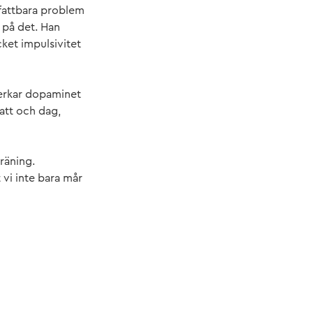
 ofattbara problem
 på det. Han
ket impulsivitet
̊verkar dopaminet
natt och dag,
räning.
vi inte bara mår