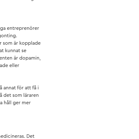
nga entreprenörer
gonting.
er som är kopplade
nat kunnat se
enten är dopamin,
rade eller
annat för att få i
̊ det som läraren
ra håll ger mer
 medicineras. Det