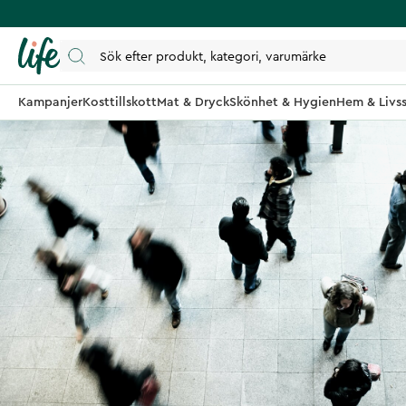
Kampanjer
Kosttillskott
Mat & Dryck
Skönhet & Hygien
Hem & Livss