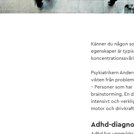
Känner du någon som
egenskaper är typi
koncentrationssvåri
Psykiatrikern Ande
vikten från problem
– Personer som har my
brainstorming. En de
intensivt och verklig
motor och drivkraft.
Adhd-diagno
Adhd har uppmärksam