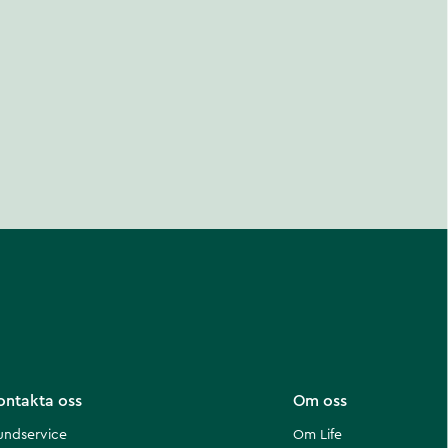
ontakta oss
Om oss
undservice
Om Life