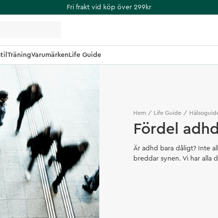
Fri frakt vid köp över 299kr
til
Träning
Varumärken
Life Guide
Hem
Life Guide
Hälsoguid
Fördel adh
Är adhd bara dåligt? Inte a
breddar synen. Vi har alla 