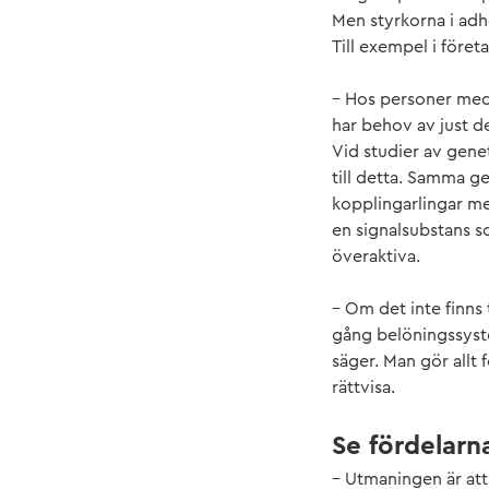
Men styrkorna i adh
Till exempel i föret
– Hos personer med a
har behov av just de
Vid studier av gene
till detta. Samma ge
kopplingarlingar me
en signalsubstans so
överaktiva.
– Om det inte finns ti
gång belöningssyst
säger. Man gör allt 
rättvisa.
Se fördelar
– Utmaningen är att 