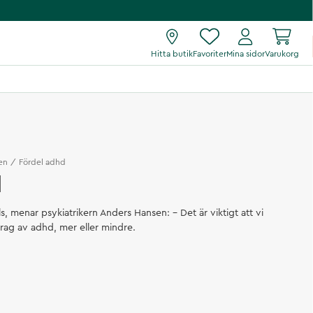
Hitta butik
Favoriter
Mina sidor
Varukorg
en
Fördel adhd
d
lls, menar psykiatrikern Anders Hansen: – Det är viktigt att vi
drag av adhd, mer eller mindre.