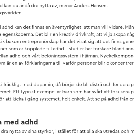
d kan du ändå dra nytta av, menar Anders Hansen.
agsvärlden.
dhd kan det finnas en äventyrlighet, att man vill vidare. Må
 egenskaperna. Det blir en kreativ drivkraft, att vilja skapa nå
tik bakom entreprenörskap har det visat sig att det finns gen
ner som är kopplade till adhd. I studier har forskare bland an
llan adhd och vårt belöningssystem i hjärnan. Nyckelkompon
m är en av förklaringarna till varför personer blir okoncentre
llräckligt med dopamin, då börjar du bli disträ och fundera på 
emet. Ett typiskt exempel är barn som har svårt att fokusera pa
för att kicka i gång systemet, helt enkelt. Att se på adhd från e
na med adhd
dra nytta av sina styrkor, i stället för att alla ska utredas och