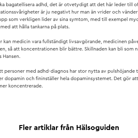
ka bagatellisera adhd, det är otvetydigt att det här leder till
ationssvårigheter är ju negativt hur man än vrider och vänder
upp som verkligen lider av sina symtom, med till exempel myc
med att hålla tankarna på plats.
er kan medicin vara fullständigt livsavgörande, medicinen pa
en, så att koncentrationen blir bättre. Skillnaden kan bli som 
s Hansen.
 att personer med adhd-diagnos har stor nytta av pulshöjande t
er dopamin och fininställer hela dopaminsystemet. Det gör att 
r mer koncentrerade.
Fler artiklar från
Hälsoguiden