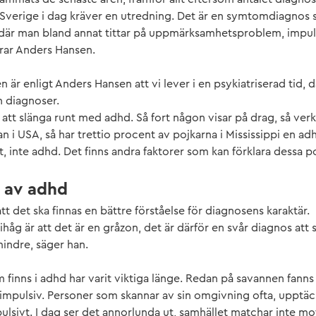
i Sverige i dag kräver en utredning. Det är en symtomdiagnos som
 där man bland annat tittar på uppmärksamhetsproblem, impul
larar Anders Hansen.
en är enligt Anders Hansen att vi lever i en psykiatriserad tid, dä
̊n diagnoser.
̈tt att slänga runt med adhd. Så fort någon visar på drag, så ve
n i USA, så har trettio procent av pojkarna i Mississippi en a
et, inte adhd. Det finns andra faktorer som kan förklara dessa 
g av adhd
t det ska finnas en bättre förståelse för diagnosens karaktär.
̊g är att det är en gråzon, det är därför en svår diagnos att s
indre, säger han.
inns i adhd har varit viktiga länge. Redan på savannen fanns
h impulsiv. Personer som skannar av sin omgivning ofta, upptä
lsivt. I dag ser det annorlunda ut, samhället matchar inte mo