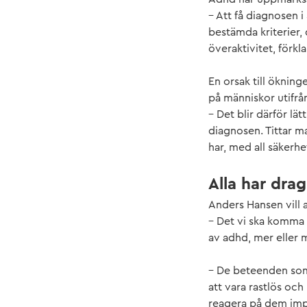
– Att få diagnosen 
bestämda kriterier,
överaktivitet, förk
En orsak till ökning
på människor utifra
– Det blir därför la
diagnosen. Tittar ma
har, med all säkerh
Alla har dra
Anders Hansen vill at
– Det vi ska komma iha
av adhd, mer eller m
– De beteenden som f
att vara rastlös oc
reagera på dem impu