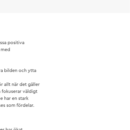
essa positiva
s med
era bilden och ytta
allt när det gäller
 fokuserar väldigt
de har en stark
es som fördelar.
r har ökat.