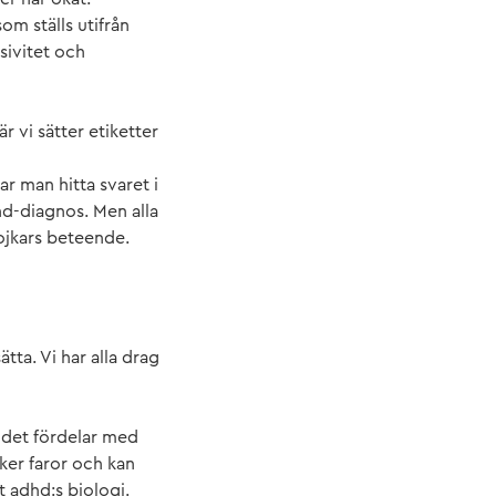
 ställs utifrån
sivitet och
r vi sätter etiketter
rkar man hitta svaret i
dhd-diagnos. Men alla
pojkars beteende.
ätta. Vi har alla drag
 det fördelar med
cker faror och kan
t adhd:s biologi.