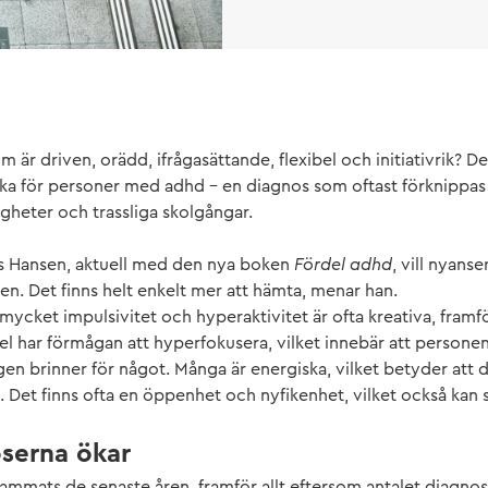
 är driven, orädd, ifrågasättande, flexibel och initiativrik? D
ska för personer med adhd – en diagnos som oftast förknippa
gheter och trassliga skolgångar.
rs Hansen, aktuell med den nya boken
Fördel adhd
, vill nyans
en. Det finns helt enkelt mer att hämta, menar han.
cket impulsivitet och hyperaktivitet är ofta kreativa, framför 
l har förmågan att hyperfokusera, vilket innebär att personen
en brinner för något. Många är energiska, vilket betyder att 
 Det finns ofta en öppenhet och nyfikenhet, vilket också kan s
serna ökar
mats de senaste åren, framför allt eftersom antalet diagnose