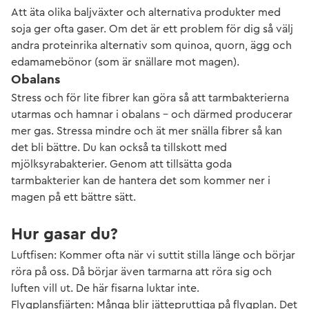
Att äta olika baljväxter och alternativa produkter med
soja ger ofta gaser. Om det är ett problem för dig så välj
andra proteinrika alternativ som quinoa, quorn, ägg och
edamamebönor (som är snällare mot magen).
Obalans
Stress och för lite fibrer kan göra så att tarmbakterierna
utarmas och hamnar i obalans – och därmed producerar
mer gas. Stressa mindre och ät mer snälla fibrer så kan
det bli bättre. Du kan också ta tillskott med
mjölksyrabakterier. Genom att tillsätta goda
tarmbakterier kan de hantera det som kommer ner i
magen på ett bättre sätt.
Hur gasar du?
Luftfisen: Kommer ofta när vi suttit stilla länge och börjar
röra på oss. Då börjar även tarmarna att röra sig och
luften vill ut. De här fisarna luktar inte.
Flygplansfjärten: Många blir jättepruttiga på flygplan. Det