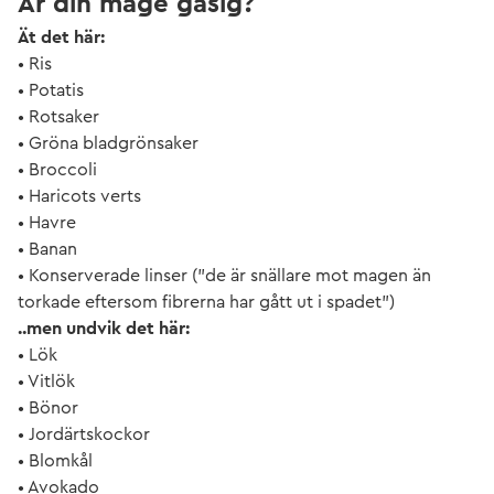
Är din mage gasig?
Ät det här:
• Ris
• Potatis
• Rotsaker
• Gröna bladgrönsaker
• Broccoli
• Haricots verts
• Havre
• Banan
• Konserverade linser (”de är snällare mot magen än
torkade eftersom fibrerna har gått ut i spadet”)
..men undvik det här:
• Lök
• Vitlök
• Bönor
• Jordärtskockor
• Blomkål
• Avokado