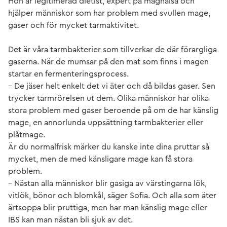
Hon är legitimerad dietist, expert på maghälsa och
hjälper människor som har problem med svullen mage,
gaser och för mycket tarmaktivitet.
Det är våra tarmbakterier som tillverkar de där förargliga
gaserna. När de mumsar på den mat som finns i magen
startar en fermenteringsprocess.
– De jäser helt enkelt det vi äter och då bildas gaser. Sen
trycker tarmrörelsen ut dem. Olika människor har olika
stora problem med gaser beroende på om de har känslig
mage, en annorlunda uppsättning tarmbakterier eller
plåtmage.
Är du normalfrisk märker du kanske inte dina pruttar så
mycket, men de med känsligare mage kan få stora
problem.
– Nästan alla människor blir gasiga av värstingarna lök,
vitlök, bönor och blomkål, säger Sofia. Och alla som äter
ärtsoppa blir pruttiga, men har man känslig mage eller
IBS kan man nästan bli sjuk av det.