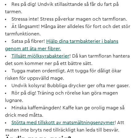
Res på dig! Undvik stillasittande så får du fart på
tarmen.
Stressa inte! Stress påverkar magen och tarmfloran.
Ät långsamt! Många äter alldeles för fort och det stör
tarmfunktionen.
Satsa på fibrer!
Hjälp dina tarmbakterier i balans
genom att äta mer fibrer.
Tillsätt mjölksyrabakterier
! Då kan tarmfloran hantera
det som kommer ner på ett bättre sätt.
Tugga maten ordentligt. Att tugga för dåligt ökar
risken för uppsvälld mage.
Undvik kolsyra! Bubbliga drycker ger ofta mer gaser.
Rör på dig! Träning och rörelse kan göra magen
lugnare.
Minska kaffemängden! Kaffe kan ge orolig mage så
drick med måtta.
Stötta med tillskott av matsmältningsenzymer
! Att
maten inte bryts ned tillräckligt kan leda till besvär.