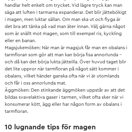
handlar helt enkelt om trycket. Vid lägre tryck kan man
säga att luften i tarmarna expanderar. Det blir jättebökigt
i magen, men luktar sällan. Om man ska ut och flyga är
det bra att tänka på vad man äter innan. Välj gärna något
som är snällt mot magen, som till exempel ris, kyckling
eller en banan.
Magsjukemöken: När man är magsjuk får man en obalans i
tarmfloran som gör att man kan börja fisa annorlunda –
och då kan det börja lukta jätteilla. Över huvud taget blir
det lite uppror när tarmfloran på något sätt kommer i
obalans, vilket händer ganska ofta när vi är utomlands
och får i oss annorlunda mat.
Äggmöken: Den stinkande äggmöken uppstår av att det
bildas svavelaktiva gaser i tarmen, vilket ofta sker när vi
konsumerar kött, ägg eller har någon form av obalans i
tarmfloran.
10 lugnande tips för magen