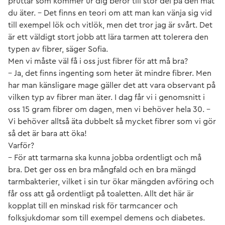
pruttar som kommer ur dig beror till stor del på den mat
du äter. – Det finns en teori om att man kan vänja sig vid
till exempel lök och vitlök, men det tror jag är svårt. Det
är ett väldigt stort jobb att lära tarmen att tolerera den
typen av fibrer, säger Sofia.
Men vi måste väl få i oss just fibrer för att må bra?
– Ja, det finns ingenting som heter ät mindre fibrer. Men
har man känsligare mage gäller det att vara observant på
vilken typ av fibrer man äter. I dag får vi i genomsnitt i
oss 15 gram fibrer om dagen, men vi behöver hela 30. –
Vi behöver alltså äta dubbelt så mycket fibrer som vi gör
så det är bara att öka!
Varför?
– För att tarmarna ska kunna jobba ordentligt och må
bra. Det ger oss en bra mångfald och en bra mängd
tarmbakterier, vilket i sin tur ökar mängden avföring och
får oss att gå ordentligt på toaletten. Allt det här är
kopplat till en minskad risk för tarmcancer och
folksjukdomar som till exempel demens och diabetes.