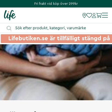
Fri frakt vid köp över 299kr
Lifebutiken.se är tillfälligt stängd 