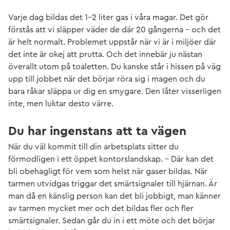
Varje dag bildas det 1–2 liter gas i våra magar. Det gör
förstås att vi släpper väder de där 20 gångerna – och det
är helt normalt. Problemet uppstår när vi är i miljöer där
det inte är okej att prutta. Och det innebär ju nästan
överallt utom på toaletten. Du kanske står i hissen på väg
upp till jobbet när det börjar röra sig i magen och du
bara råkar släppa ur dig en smygare. Den låter visserligen
inte, men luktar desto värre.
Du har ingenstans att ta vägen
När du väl kommit till din arbetsplats sitter du
förmodligen i ett öppet kontorslandskap. – Där kan det
bli obehagligt för vem som helst när gaser bildas. När
tarmen utvidgas triggar det smärtsignaler till hjärnan. Är
man då en känslig person kan det bli jobbigt, man känner
av tarmen mycket mer och det bildas fler och fler
smärtsignaler. Sedan går du in i ett möte och det börjar