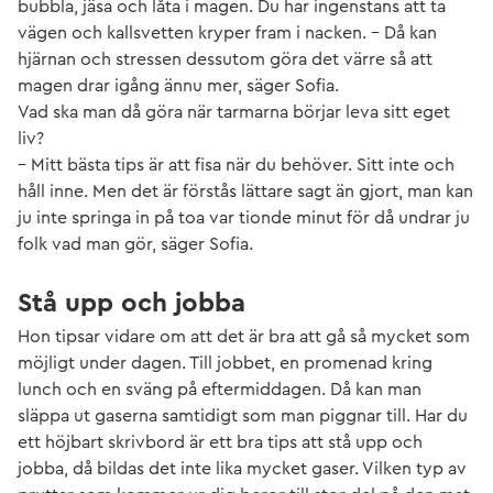
bubbla, jäsa och låta i magen. Du har ingenstans att ta
vägen och kallsvetten kryper fram i nacken. – Då kan
hjärnan och stressen dessutom göra det värre så att
magen drar igång ännu mer, säger Sofia.
Vad ska man då göra när tarmarna börjar leva sitt eget
liv?
– Mitt bästa tips är att fisa när du behöver. Sitt inte och
håll inne. Men det är förstås lättare sagt än gjort, man kan
ju inte springa in på toa var tionde minut för då undrar ju
folk vad man gör, säger Sofia.
Stå upp och jobba
Hon tipsar vidare om att det är bra att gå så mycket som
möjligt under dagen. Till jobbet, en promenad kring
lunch och en sväng på eftermiddagen. Då kan man
släppa ut gaserna samtidigt som man piggnar till. Har du
ett höjbart skrivbord är ett bra tips att stå upp och
jobba, då bildas det inte lika mycket gaser. Vilken typ av