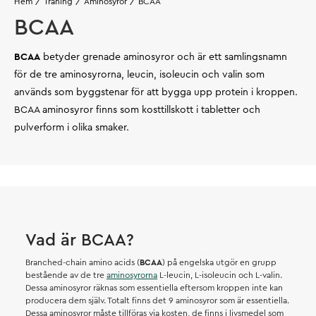
Hem
Träning
Aminosyror
BCAA
BCAA
BCAA
betyder grenade aminosyror och är ett samlingsnamn
för de tre aminosyrorna, leucin, isoleucin och valin som
används som byggstenar för att bygga upp protein i kroppen.
BCAA aminosyror finns som kosttillskott i tabletter och
pulverform i olika smaker.
Vad är BCAA?
Branched-chain amino acids (
BCAA
) på engelska utgör en grupp
bestående av de tre
aminosyrorna
L-leucin, L-isoleucin och L-valin.
Dessa aminosyror räknas som essentiella eftersom kroppen inte kan
producera dem själv. Totalt finns det 9 aminosyror som är essentiella.
Dessa aminosyror måste tillföras via kosten, de finns i livsmedel som