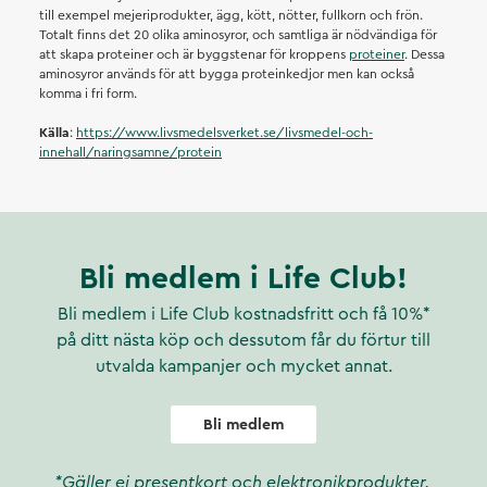
till exempel mejeriprodukter, ägg, kött, nötter, fullkorn och frön.
Totalt finns det 20 olika aminosyror, och samtliga är nödvändiga för
att skapa proteiner och är byggstenar för kroppens
proteiner
. Dessa
aminosyror används för att bygga proteinkedjor men kan också
komma i fri form.
Källa
:
https://www.livsmedelsverket.se/livsmedel-och-
innehall/naringsamne/protein
Bli medlem i Life Club!
Bli medlem i Life Club kostnadsfritt och få 10%*
på ditt nästa köp och dessutom får du förtur till
utvalda kampanjer och mycket annat.
Bli medlem
*Gäller ej presentkort och elektronikprodukter.