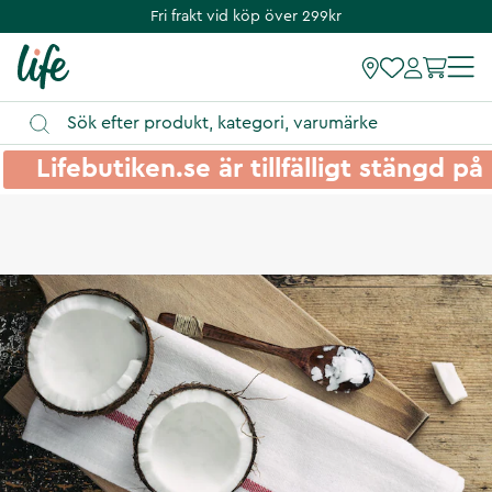
Fri frakt vid köp över 299kr
Lifebutiken.se är tillfälligt stängd 