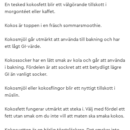
En tesked kokosfett blir ett välgörande tillskott i
morgontéet eller kaffet.
Kokos är toppen i en fräsch sommarsmoothie.
Kokosmjöl går utmärkt att använda till bakning och har
ett lågt GI-värde.
Kokossocker har en lätt smak av kola och går att använda
i bakning. Fördelen är att sockret att ett betydligt lägre
GI än vanligt socker.
Kokosmjöl eller kokosflingor blir ett nyttigt tillskott i
müslin.
Kokosfett fungerar utmärkt att steka i. Välj med fördel ett
fett utan smak om du inte vill att maten ska smaka kokos.
Kokosvatten är en härlig törstsläckare. Det smakar inte