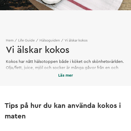
Hem
Life Guide
Hälsoguiden
Vi älskar kokos
Vi älskar kokos
Kokos har nått hälsotoppen både i köket och skönhetsvärlden.
Olja/fett, juice, mjöl och socker är många gåvor från en och
samma frukt. Här har vi samlat tips och matnyttig info i en
Läs mer
kokosguide!
Tips på hur du kan använda kokos i
maten