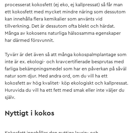
processerat kokosfett (ej eko, ej kallpressat) så får man
ett kokosfett med mycket mindre näring som dessutom
kan innehålla flera kemikalier som använts vid
tillverkning. Det är dessutom ofta blekt och härdat.
Många av kokosens naturliga hälsosamma egenskaper
har därmed försvunnit.
Tyvärr är det även så att många kokospalmplantage som
inte är ex. ekologi- och kravcertifierade besprutas med
farliga bekämpningsmedel som har en påverkan på såväl
natur som djur. Med andra ord, om du vill ha ett
kokosfett av hög kvalitet- köp ekologiskt och kallpressat.
Huruvida du vill ha ett fett med smak eller inte väljer du
själv.
Nyttigt i kokos
Kokosfett innehåller den nyttiga laurin- och