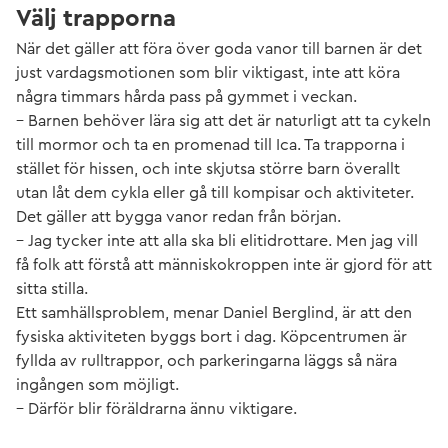
Välj trapporna
När det gäller att föra över goda vanor till barnen är det
just vardagsmotionen som blir viktigast, inte att köra
några timmars hårda pass på gymmet i veckan.
– Barnen behöver lära sig att det är naturligt att ta cykeln
till mormor och ta en promenad till Ica. Ta trapporna i
stället för hissen, och inte skjutsa större barn överallt
utan låt dem cykla eller gå till kompisar och aktiviteter.
Det gäller att bygga vanor redan från början.
– Jag tycker inte att alla ska bli elitidrottare. Men jag vill
få folk att förstå att människokroppen inte är gjord för att
sitta stilla.
Ett samhällsproblem, menar Daniel Berglind, är att den
fysiska aktiviteten byggs bort i dag. Köpcentrumen är
fyllda av rulltrappor, och parkeringarna läggs så nära
ingången som möjligt.
– Därför blir föräldrarna ännu viktigare.