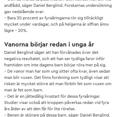
andfådd, säger Daniel Berglind. Forskarnas undersökning
gav nedslående svar:
– Bara 30 procent av fyraåringarna rör sig tillräckligt
mycket under vardagar, och på helgerna är siffran ännu
lägre – 20%.
Vanorna börjar redan i unga år
Daniel Berglind säger att han förvånades över det
negativa resultatet, och att han ser tydliga faror inför
framtiden om inte dagens barn börjar röra mer på sig.
– De vanor man har som ung sitter ofta kvar, även sedan
man blir vuxen. Det finns forskning som tydligt visar att
risken är mycket större att man förblir fet som vuxen om
man är fet som barn.
– Det är en jättedålig livsstart för dessa fyraåringar.
Studier visar också att kroppen påverkas redan vid fyra
års ålder av att den får för lite rörelse.
– Benen är skörare på dessa barn, säger Daniel Berglind.