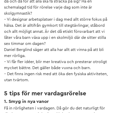
då och då för att alla ska få sträcka på sig? Ha en
schemalagd tid för rörelse varje dag som inte är
skolgymnastik?
– Vi designar arbetsplatser i dag med allt större fokus på
hälsa. Det är alltifrån gymkort till stegtävlingar, ståbord
och allt möjligt annat. Är det då etiskt försvarbart att vi
låter våra barn växa upp i en skolmiljö där de sitter stilla
sex timmar om dagen?
Daniel Berglind säger att alla har allt att vinna på att bli
mer rörliga.
– Vi får fler idéer, blir mer kreativa och presterar otroligt
mycket bättre. Det gäller både vuxna och barn.
– Det finns ingen risk med att öka den fysiska aktiviteten,
utan tvärtom.
5 tips för mer vardagsrörelse
1. Smyg in nya vanor
Få in rörligheten i vardagen. Då gör du det naturligt för