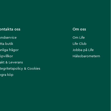
ontakta oss
Om oss
undservice
Om Life
tta butik
Life Club
nliga frågor
Jobba på Life
öpvillkor
Hälsobarometern
rakt & Leverans
ntegritetspolicy & Cookies
ngra köp