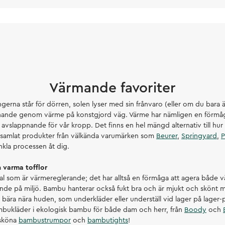
Värmande favoriter
gerna står för dörren, solen lyser med sin frånvaro (eller om du bara ä
nnande genom värme på konstgjord väg. Värme har nämligen en förmåg
avslappnande för vår kropp. Det finns en hel mängd alternativ till hur
i samlat produkter från välkända varumärken som
Beurer
,
Springyard
,
P
enkla processen åt dig.
 varma tofflor
al som är värmereglerande; det har alltså en förmåga att agera både
nde på miljö. Bambu hanterar också fukt bra och är mjukt och skönt m
 bära nära huden, som underkläder eller underställ vid lager på lager-
ambukläder i ekologisk bambu för både dam och herr, från
Boody
och
 sköna
bambustrumpor
och
bambutights
!