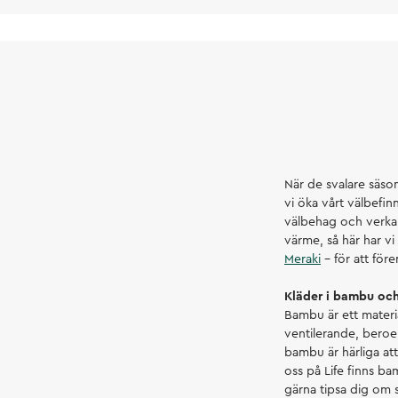
När de svalare säson
vi öka vårt välbefi
välbehag och verka 
värme, så här har v
Meraki
– för att för
Kläder i bambu och
Bambu är ett materi
ventilerande, beroe
bambu är härliga att
oss på Life finns b
gärna tipsa dig om