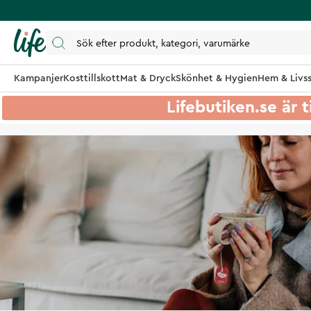
Kampanjer
Kosttillskott
Mat & Dryck
Skönhet & Hygien
Hem & Livss
Lifebutiken.se är t