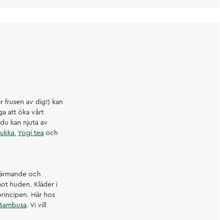
r frusen av dig!) kan
a att öka vårt
 du kan njuta av
ukka
,
Yogi tea
och
 värmande och
ot huden. Kläder i
principen. Här hos
Bambusa
. Vi vill