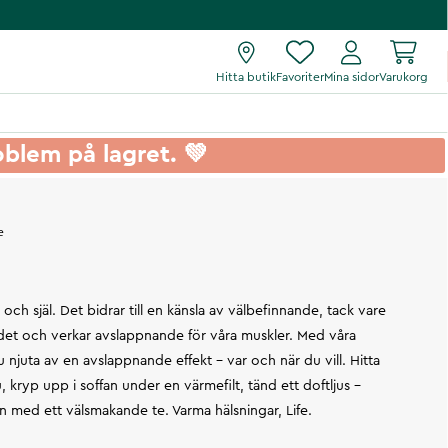
Hitta butik
Favoriter
Mina sidor
Varukorg
roblem på lagret. 💚
e
ch själ. Det bidrar till en känsla av välbefinnande, tack vare
ödet och verkar avslappnande för våra muskler. Med våra
 njuta av en avslappnande effekt – var och när du vill. Hitta
 kryp upp i soffan under en värmefilt, tänd ett doftljus –
en med ett välsmakande te. Varma hälsningar, Life.