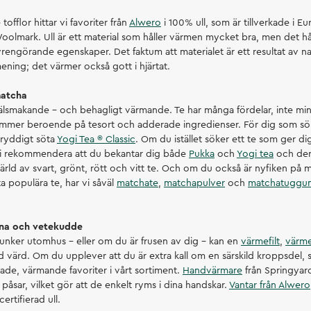
offlor hittar vi favoriter från
Alwero
i 100% ull, som är tillverkade i E
 Woolmark. Ull är ett material som håller värmen mycket bra, men det h
vrengörande egenskaper. Det faktum att materialet är ett resultat av n
mening; det värmer också gott i hjärtat.
matcha
välsmakande – och behagligt värmande. Te har många fördelar, inte min
er beroende på tesort och adderade ingredienser. För dig som söker
 kryddigt söta
Yogi Tea ® Classic
. Om du istället söker ett te som ger di
 vi rekommendera att du bekantar dig både
Pukka
och
Yogi tea
och der
rld av svart, grönt, rött och vitt te. Och om du också är nyfiken på
a populära te, har vi såväl
matchate
,
matchapulver
och
matchatuggu
yna och vetekudde
unker utomhus – eller om du är frusen av dig – kan en
värmefilt
,
värm
d värd. Om du upplever att du är extra kall om en särskild kroppsdel,
rmade, värmande favoriter i vårt sortiment.
Handvärmare
från Springyard
åsar, vilket gör att de enkelt ryms i dina handskar.
Vantar från Alwero
certifierad ull.