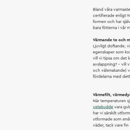
Bland våra varmaste t
certifierade enligt
formen och har själ
bara fötterna i vår 
Värmande te och 
Ljuvligt doftande, 
egenskaper som komm
vill vi tipsa om det
avslappning? – vill
och välsmakande) vä
fördelarna med dett
Värmefilt, värmed
När temperaturen sj
vetekudde
vara gul
har vi särskilt utfo
utformade som små p
väder, tack vare fin 