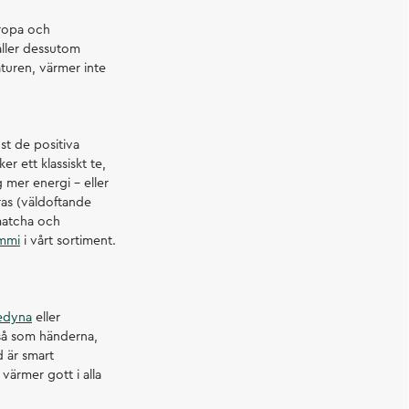
uropa och
åller dessutom
aturen, värmer inte
st de positiva
 ett klassiskt te,
g mer energi – eller
as (väldoftande
 matcha och
mmi
i vårt sortiment.
edyna
eller
 så som händerna,
 är smart
värmer gott i alla