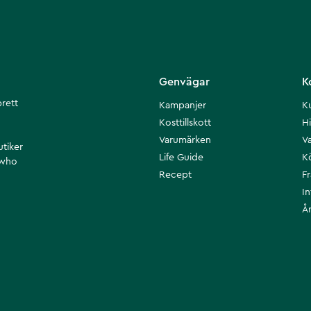
Genvägar
K
brett
Kampanjer
K
Kosttillskott
Hi
Varumärken
Va
utiker
Life Guide
K
 who
Recept
F
I
Å