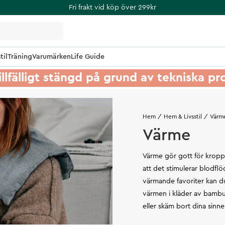
Fri frakt vid köp över 299kr
til
Träning
Varumärken
Life Guide
illfälligt stängd på grund av tekniska p
Hem
Hem & Livsstil
Värm
Värme
Värme gör gott för kropp o
att det stimulerar blodfl
värmande favoriter kan du
värmen i kläder av bambu,
eller skäm bort dina sinn