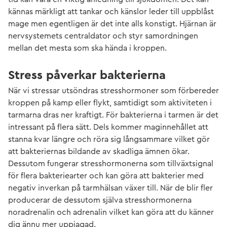
kännas märkligt att tankar och känslor leder till uppblåst
mage men egentligen är det inte alls konstigt. Hjärnan är
nervsystemets centraldator och styr samordningen
mellan det mesta som ska hända i kroppen.
Stress påverkar bakterierna
När vi stressar utsöndras stresshormoner som förbereder
kroppen på kamp eller flykt, samtidigt som aktiviteten i
tarmarna dras ner kraftigt. För bakterierna i tarmen är det
intressant på flera sätt. Dels kommer maginnehållet att
stanna kvar längre och röra sig långsammare vilket gör
att bakteriernas bildande av skadliga ämnen ökar.
Dessutom fungerar stresshormonerna som tillväxtsignal
för flera bakteriearter och kan göra att bakterier med
negativ inverkan på tarmhälsan växer till. När de blir fler
producerar de dessutom själva stresshormonerna
noradrenalin och adrenalin vilket kan göra att du känner
dig ännu mer uppjagad.