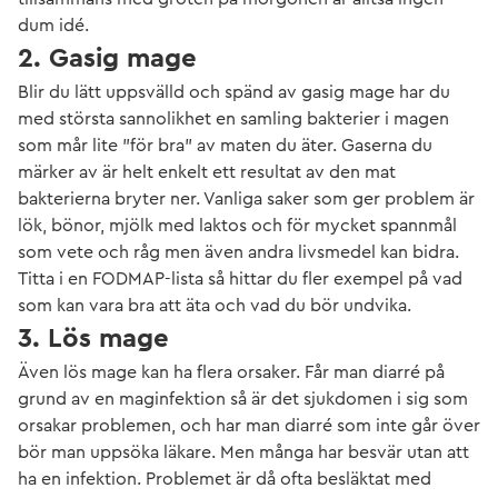
dum idé.
2. Gasig mage
Blir du lätt uppsvälld och spänd av gasig mage har du
med största sannolikhet en samling bakterier i magen
som mår lite ”för bra" av maten du äter. Gaserna du
märker av är helt enkelt ett resultat av den mat
bakterierna bryter ner. Vanliga saker som ger problem är
lök, bönor, mjölk med laktos och för mycket spannmål
som vete och råg men även andra livsmedel kan bidra.
Titta i en FODMAP-lista så hittar du fler exempel på vad
som kan vara bra att äta och vad du bör undvika.
3. Lös mage
Även lös mage kan ha flera orsaker. Får man diarré på
grund av en maginfektion så är det sjukdomen i sig som
orsakar problemen, och har man diarré som inte går över
bör man uppsöka läkare. Men många har besvär utan att
ha en infektion. Problemet är då ofta besläktat med