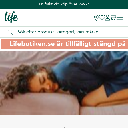
Fri frakt vid köp över 299kr
Lifebutiken.se är tillfälligt stängd 