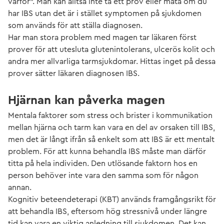
varför”. Man kan alltså inte ta ett prov eller mäta om du
har IBS utan det är i stället symptomen på sjukdomen
som används för att ställa diagnosen.
Har man stora problem med magen tar läkaren först
prover för att utesluta glutenintolerans, ulcerös kolit och
andra mer allvarliga tarmsjukdomar. Hittas inget på dessa
prover sätter läkaren diagnosen IBS.
Hjärnan kan påverka magen
Mentala faktorer som stress och brister i kommunikation
mellan hjärna och tarm kan vara en del av orsaken till IBS,
men det är långt ifrån så enkelt som att IBS är ett mentalt
problem. För att kunna behandla IBS måste man därför
titta på hela individen. Den utlösande faktorn hos en
person behöver inte vara den samma som för någon
annan.
Kognitiv beteendeterapi (KBT) används framgångsrikt för
att behandla IBS, eftersom hög stressnivå under längre
tid kan vara en viktig anledning till sjukdomen. Det kan