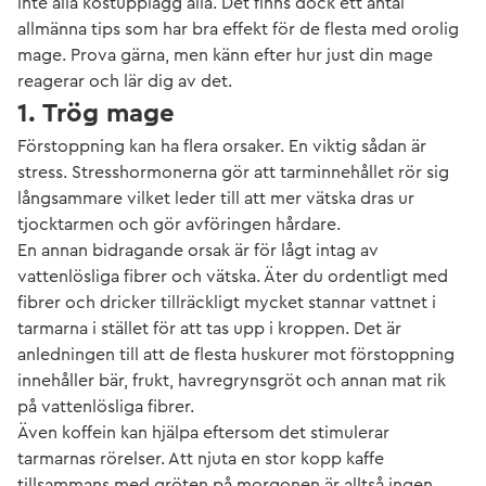
inte alla kostupplägg alla. Det finns dock ett antal
allmänna tips som har bra effekt för de flesta med orolig
mage. Prova gärna, men känn efter hur just din mage
reagerar och lär dig av det.
1. Trög mage
Förstoppning kan ha flera orsaker. En viktig sådan är
stress. Stresshormonerna gör att tarminnehållet rör sig
långsammare vilket leder till att mer vätska dras ur
tjocktarmen och gör avföringen hårdare.
En annan bidragande orsak är för lågt intag av
vattenlösliga fibrer och vätska. Äter du ordentligt med
fibrer och dricker tillräckligt mycket stannar vattnet i
tarmarna i stället för att tas upp i kroppen. Det är
anledningen till att de flesta huskurer mot förstoppning
innehåller bär, frukt, havregrynsgröt och annan mat rik
på vattenlösliga fibrer.
Även koffein kan hjälpa eftersom det stimulerar
tarmarnas rörelser. Att njuta en stor kopp kaffe
tillsammans med gröten på morgonen är alltså ingen