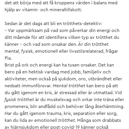
det att börja med att få kroppens värden i balans med
hjälp av vitamin- och mineraltillskott.
Sedan är det dags att bli en trötthets-detektiv:
– Var uppmärksam på vad som påverkar din energi och
ditt mående för att identifiera vilken typ av trötthet du
känner – och vad som orsakar den. Är din trötthet
mental, fysisk, emotionell eller livsstilsrelaterad, frågar
Pia.
Brist på ork och energi kan ha tusen orsaker. Det kan
bero på en hektisk vardag med jobb, familjeliv och
aktiviteter, men också på sjukdom, oro, utbrändhet eller
nedsatt immunförsvar.
Mental trötthet
kan bero på att
du gått igenom en kris, är stressad eller är utmattad. Vid
fysisk trötthet
är du muskelsvag och orkar inte träna eller
promenera, blir andfådd och behöver lång återhämtning.
Har du gått igenom trauma, kris, separation eller sorg,
kan du lida av
emotionell trötthet
. Många som drabbats
av hjärnsjukdom eller post-covid-19 känner också