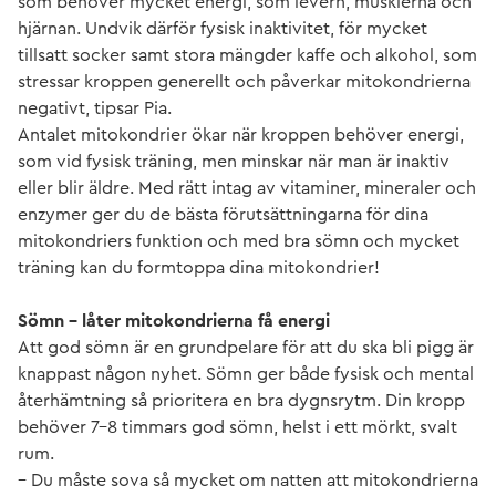
som behöver mycket energi, som levern, musklerna och
hjärnan. Undvik därför fysisk inaktivitet, för mycket
tillsatt socker samt stora mängder kaffe och alkohol, som
stressar kroppen generellt och påverkar mitokondrierna
negativt, tipsar Pia.
Antalet mitokondrier ökar när kroppen behöver energi,
som vid fysisk träning, men minskar när man är inaktiv
eller blir äldre. Med rätt intag av vitaminer, mineraler och
enzymer ger du de bästa förutsättningarna för dina
mitokondriers funktion och med bra sömn och mycket
träning kan du formtoppa dina mitokondrier!
Sömn – låter mitokondrierna få energi
Att god sömn är en grundpelare för att du ska bli pigg är
knappast någon nyhet. Sömn ger både fysisk och mental
återhämtning så prioritera en bra dygnsrytm. Din kropp
behöver 7–8 timmars god sömn, helst i ett mörkt, svalt
rum.
– Du måste sova så mycket om natten att mitokondrierna