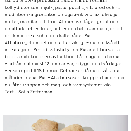
ska du undvika processad snabbmat och ersätta
kolhydrater som mjölk, pasta, potatis, vitt bröd och ris
med fiberrika grönsaker, omega 3-rik vild lax, olivolja,
nötter, mandlar och frön. Ät mer fisk, fågel, grönt och
omättade fetter, fröer, nötter och hälsosamma oljor och
drick mindre alkohol och kaffe, råder Pia.
Att äta regelbundet och rätt är viktigt – men också att
inte äta jämt. Periodisk fasta tycker Pia är ett bra sätt att
boosta mitokondriernas funktion. Låt mage och tarmar
vila från mat minst 12 timmar varje dygn, och två dagar i
veckan upp till 18 timmar. Det räcker då med två stora
måltider, menar Pia. – Alla bra saker i kroppen händer när
du låter kroppen och mag- och tarmsystemet vila.
Text - Sofia Zetterman