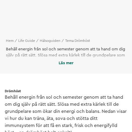
Hem
Life Guide
Hälsoguiden
Tema Drömhöst
Behåll energin från sol och semester genom att ta hand om dig
själv på rätt sätt. Slösa med extra kärlek till de grundpelare som
ökar din energi och balans. Nedan visar vi hur du kan träna, äta,
Läs mer
sova och stötta ditt immunsystem för att få en stark, frisk och
energifylld höst – en drömhöst helt enkelt!
Drömhöst
Behåll energin från sol och semester genom att ta hand
om dig själv på rätt sätt. Slösa med extra kärlek till de
grundpelare som ökar din energi och balans. Nedan visar
vi hur du kan träna, äta, sova och stötta ditt
immunsystem för att få en stark, frisk och energifylld