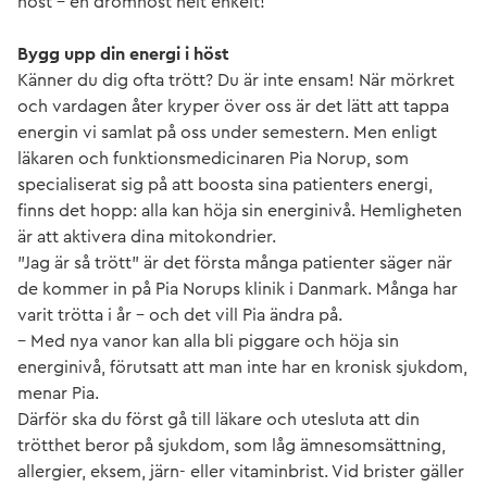
höst – en drömhöst helt enkelt!
Bygg upp din energi i höst
Känner du dig ofta trött? Du är inte ensam! När mörkret
och vardagen åter kryper över oss är det lätt att tappa
energin vi samlat på oss under semestern. Men enligt
läkaren och funktionsmedicinaren Pia Norup, som
specialiserat sig på att boosta sina patienters energi,
finns det hopp: alla kan höja sin energinivå. Hemligheten
är att aktivera dina mitokondrier.
”Jag är så trött” är det första många patienter säger när
de kommer in på Pia Norups klinik i Danmark. Många har
varit trötta i år – och det vill Pia ändra på.
– Med nya vanor kan alla bli piggare och höja sin
energinivå, förutsatt att man inte har en kronisk sjukdom,
menar Pia.
Därför ska du först gå till läkare och utesluta att din
trötthet beror på sjukdom, som låg ämnesomsättning,
allergier, eksem, järn- eller vitaminbrist. Vid brister gäller