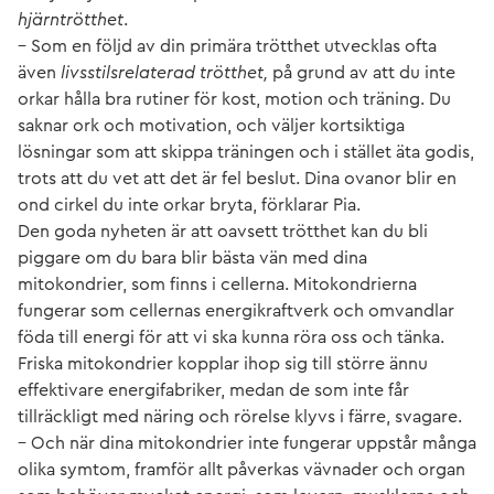
hjärntrötthet
.
– Som en följd av din primära trötthet utvecklas ofta
även
livsstilsrelaterad trötthet,
på grund av att du inte
orkar hålla bra rutiner för kost, motion och träning. Du
saknar ork och motivation, och väljer kortsiktiga
lösningar som att skippa träningen och i stället äta godis,
trots att du vet att det är fel beslut. Dina ovanor blir en
ond cirkel du inte orkar bryta, förklarar Pia.
Den goda nyheten är att oavsett trötthet kan du bli
piggare om du bara blir bästa vän med dina
mitokondrier, som finns i cellerna. Mitokondrierna
fungerar som cellernas energikraftverk och omvandlar
föda till energi för att vi ska kunna röra oss och tänka.
Friska mitokondrier kopplar ihop sig till större ännu
effektivare energifabriker, medan de som inte får
tillräckligt med näring och rörelse klyvs i färre, svagare.
– Och när dina mitokondrier inte fungerar uppstår många
olika symtom, framför allt påverkas vävnader och organ