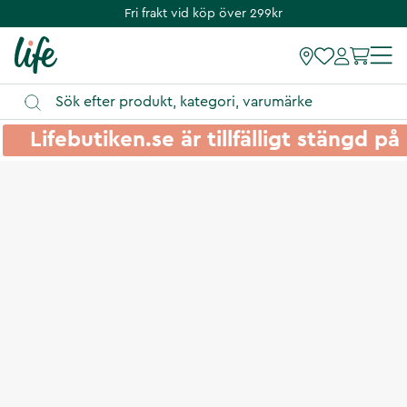
Fri frakt vid köp över 299kr
Lifebutiken.se är tillfälligt stängd 