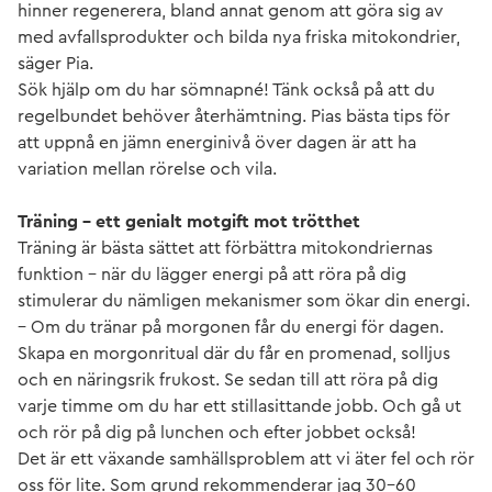
hinner regenerera, bland annat genom att göra sig av
med avfallsprodukter och bilda nya friska mitokondrier,
säger Pia.
Sök hjälp om du har sömnapné! Tänk också på att du
regelbundet behöver återhämtning. Pias bästa tips för
att uppnå en jämn energinivå över dagen är att ha
variation mellan rörelse och vila.
Träning – ett genialt motgift mot trötthet
Träning är bästa sättet att förbättra mitokondriernas
funktion – när du lägger energi på att röra på dig
stimulerar du nämligen mekanismer som ökar din energi.
– Om du tränar på morgonen får du energi för dagen.
Skapa en morgonritual där du får en promenad, solljus
och en näringsrik frukost. Se sedan till att röra på dig
varje timme om du har ett stillasittande jobb. Och gå ut
och rör på dig på lunchen och efter jobbet också!
Det är ett växande samhällsproblem att vi äter fel och rör
oss för lite. Som grund rekommenderar jag 30–60