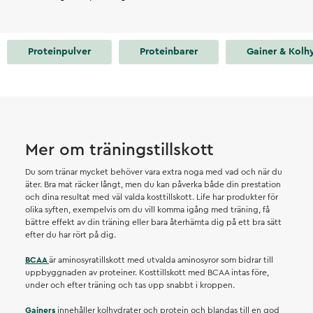
Proteinpulver
Proteinbarer
Gainer & Kolh
Mer om träningstillskott
Du som tränar mycket behöver vara extra noga med vad och när du
äter. Bra mat räcker långt, men du kan påverka både din prestation
och dina resultat med väl valda kosttillskott. Life har produkter för
olika syften, exempelvis om du vill komma igång med träning, få
bättre effekt av din träning eller bara återhämta dig på ett bra sätt
efter du har rört på dig.
BCAA
är aminosyratillskott med utvalda aminosyror som bidrar till
uppbyggnaden av proteiner. Kosttillskott med BCAA intas före,
under och efter träning och tas upp snabbt i kroppen.
Gainers
innehåller kolhydrater och protein och blandas till en god