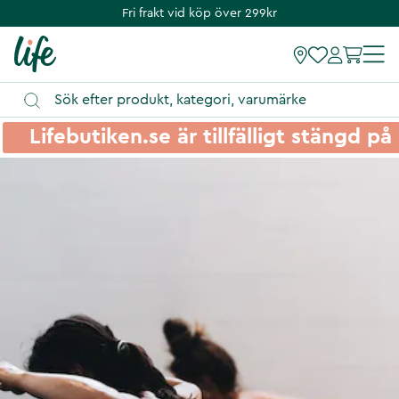
Fri frakt vid köp över 299kr
Lifebutiken.se är tillfälligt stängd 