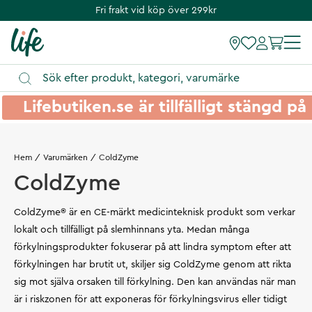
Fri frakt vid köp över 299kr
Lifebutiken.se är tillfälligt stängd 
Hem
Varumärken
ColdZyme
ColdZyme
ColdZyme® är en CE-märkt medicinteknisk produkt som verkar
lokalt och tillfälligt på slemhinnans yta. Medan många
förkylningsprodukter fokuserar på att lindra symptom efter att
förkylningen har brutit ut, skiljer sig ColdZyme genom att rikta
sig mot själva orsaken till förkylning. Den kan användas när man
är i riskzonen för att exponeras för förkylningsvirus eller tidigt