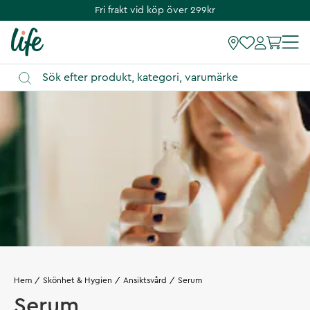
Fri frakt vid köp över 299kr
Hem
Skönhet & Hygien
Ansiktsvård
Serum
Serum