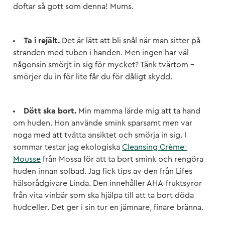
doftar så gott som denna! Mums.
Ta i rejält.
Det är lätt att bli snål när man sitter på
stranden med tuben i handen. Men ingen har väl
någonsin smörjt in sig för mycket? Tänk tvärtom –
smörjer du in för lite får du för dåligt skydd.
Dött ska bort.
Min mamma lärde mig att ta hand
om huden. Hon använde smink sparsamt men var
noga med att tvätta ansiktet och smörja in sig. I
sommar testar jag ekologiska
Cleansing Crème-
Mousse
från Mossa för att ta bort smink och rengöra
huden innan solbad. Jag fick tips av den från Lifes
hälsorådgivare Linda. Den innehåller AHA-fruktsyror
från vita vinbär som ska hjälpa till att ta bort döda
hudceller. Det ger i sin tur en jämnare, finare bränna.