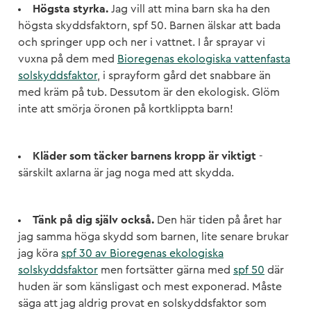
Högsta styrka.
Jag vill att mina barn ska ha den
högsta skyddsfaktorn, spf 50. Barnen älskar att bada
och springer upp och ner i vattnet. I år sprayar vi
vuxna på dem med
Bioregenas ekologiska vattenfasta
solskyddsfaktor
, i sprayform gård det snabbare än
med kräm på tub. Dessutom är den ekologisk. Glöm
inte att smörja öronen på kortklippta barn!
Kläder som täcker barnens kropp är viktigt
-
särskilt axlarna är jag noga med att skydda.
Tänk på dig själv också.
Den här tiden på året har
jag samma höga skydd som barnen, lite senare brukar
jag köra
spf 30 av Bioregenas ekologiska
solskyddsfaktor
men fortsätter gärna med
spf 50
där
huden är som känsligast och mest exponerad. Måste
säga att jag aldrig provat en solskyddsfaktor som