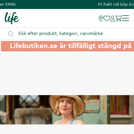
Fri frakt vid köp över 299kr
Lifebutiken.se är tillfälligt stängd 