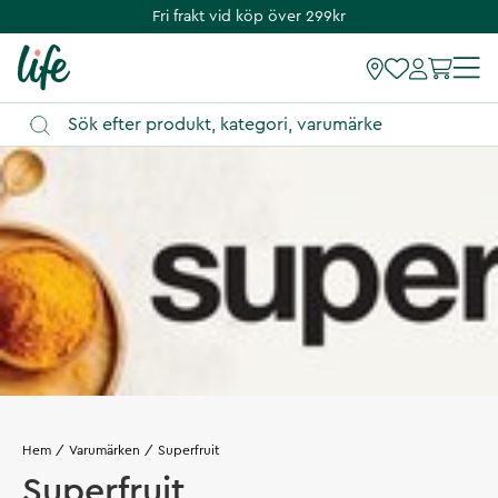
Fri frakt vid köp över 299kr
Hem
Varumärken
Superfruit
Superfruit