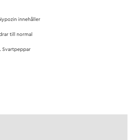
 Nypozin innehåller
rar till normal
). Svartpeppar