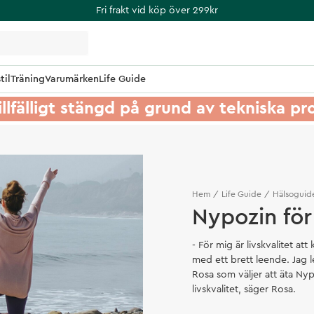
Fri frakt vid köp över 299kr
til
Träning
Varumärken
Life Guide
illfälligt stängd på grund av tekniska p
Hem
Life Guide
Hälsoguid
Nypozin för
- För mig är livskvalitet a
med ett brett leende. Jag le
Rosa som väljer att äta Nyp
livskvalitet, säger Rosa.