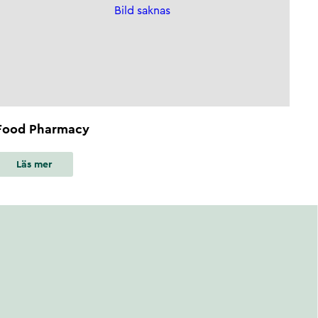
Bild saknas
Food Pharmacy
Läs mer