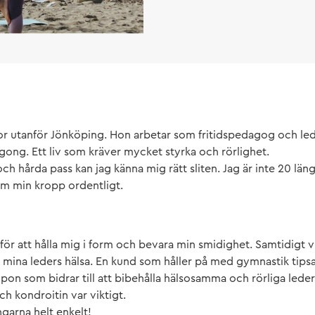
or utanför Jönköping. Hon arbetar som fritidspedagog och led
ong. Ett liv som kräver mycket styrka och rörlighet.
och hårda pass kan jag känna mig rätt sliten. Jag är inte 20 län
om min kropp ordentligt.
för att hålla mig i form och bevara min smidighet. Samtidigt vil
la mina leders hälsa. En kund som håller på med gymnastik tip
ypon som bidrar till att bibehålla hälsosamma och rörliga lede
ch kondroitin var viktigt.
ngarna helt enkelt!