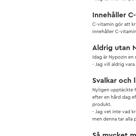
Innehåller C
C-vitamin gör att k
innehåller C-vitami
Aldrig utan 
Idag är Nypozin en s
- Jag vill aldrig va
Svalkar och l
Nyligen upptäckte 
efter en hård dag e
produkt.
- Jag vet inte vad 
men denna tar alla p
Så mycket m