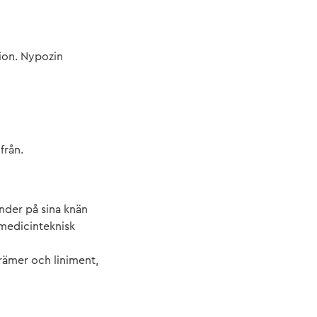
tion. Nypozin
från.
nder på sina knän
 medicinteknisk
rämer och liniment,