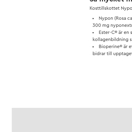
Kosttillskottet Nyp
Nypon (Rosa can
300 mg nyponextra
Ester-C® är en 
kollagenbildning 
Bioperine® är e
bidrar till upptage