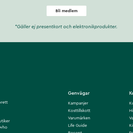
Bli medlem
*Gäller ej presentkort och elektronikprodukter.
Genvägar
K
brett
Kampanjer
K
Kosttillskott
Hi
Varumärken
Va
utiker
Life Guide
K
 who