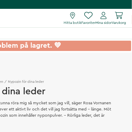
Hitta butik
Favoriter
Mina sidor
Varukorg
roblem på lagret. 💚
en
Nypozin för dina leder
 dina leder
tt kunna röra mig så mycket som jag vill, säger Rosa Vornanen
ver ett aktivt liv och det vill jag fortsätta med – länge. Möt
ozin som innehåller nyponpulver. - Rörliga leder, det är