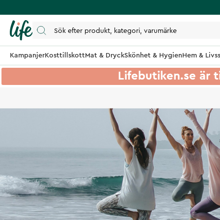
Kampanjer
Kosttillskott
Mat & Dryck
Skönhet & Hygien
Hem & Livss
Lifebutiken.se är t