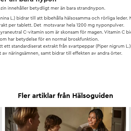
ozin innehåller betydligt mer än bara strandnypon.
ina L.) bidrar till att bibehålla hälsosamma och rörliga leder.
kt per tablett. Det motsvarar hela 1200 mg nyponpulver.
syraneutral C-vitamin som är skonsam för magen. Vitamin C bid
som har betydelse för en normal broskfunktion.
tt ett standardiserat extrakt från svartpeppar (Piper nigrum L.
t av näringsämnen, samt bidrar till effekten av andra örter.
Fler artiklar från
Hälsoguiden