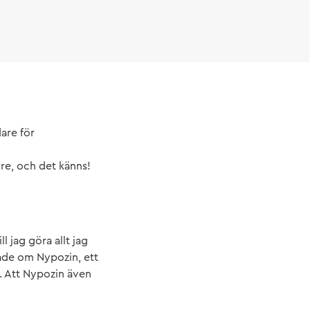
are för
gre, och det känns!
l jag göra allt jag
sade om Nypozin, ett
r. Att Nypozin även