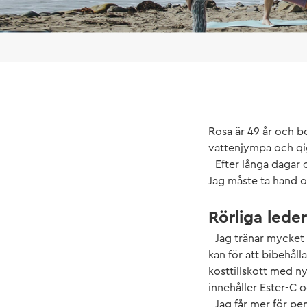
Rosa är 49 år och b
vattenjympa och qig
- Efter långa dagar 
Jag måste ta hand 
Rörliga leder
- Jag tränar mycket 
kan för att bibehål
kosttillskott med n
innehåller Ester-C o
- Jag får mer för pe