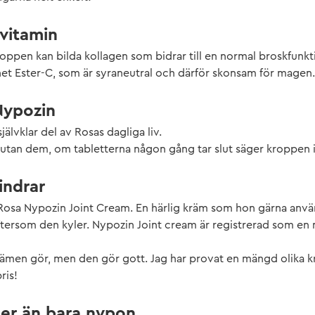
-vitamin
roppen kan bilda kollagen som bidrar till en normal broskfunk
net Ester-C, som är syraneutral och därför skonsam för magen.
Nypozin
jälvklar del av Rosas dagliga liv.
ra utan dem, om tabletterna någon gång tar slut säger kroppen i
indrar
Rosa Nypozin Joint Cream. En härlig kräm som hon gärna anvä
ftersom den kyler. Nypozin Joint cream är registrerad som en
krämen gör, men den gör gott. Jag har provat en mängd olika k
ris!
er än bara nypon