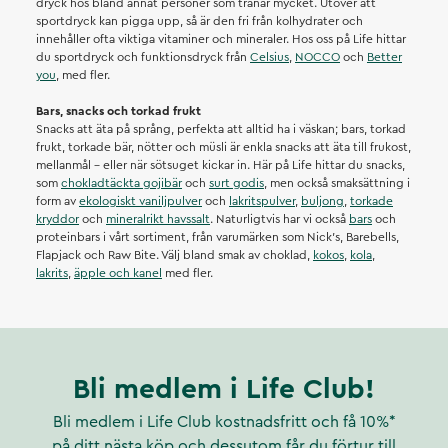
dryck hos bland annat personer som tränar mycket. Utöver att
sportdryck kan pigga upp, så är den fri från kolhydrater och
innehåller ofta viktiga vitaminer och mineraler. Hos oss på Life hittar
du sportdryck och funktionsdryck från
Celsius
,
NOCCO
och
Better
you
, med fler.
Bars, snacks och torkad frukt
Snacks att äta på språng, perfekta att alltid ha i väskan; bars, torkad
frukt, torkade bär, nötter och müsli är enkla snacks att äta till frukost,
mellanmål – eller när sötsuget kickar in. Här på Life hittar du snacks,
som
chokladtäckta gojibär
och
surt godis
, men också smaksättning i
form av
ekologiskt vaniljpulver
och
lakritspulver
,
buljong
,
torkade
kryddor
och
mineralrikt havssalt
. Naturligtvis har vi också
bars
och
proteinbars i vårt sortiment, från varumärken som Nick’s, Barebells,
Flapjack och Raw Bite. Välj bland smak av choklad,
kokos
,
kola
,
lakrits
,
äpple och kanel
med fler.
Bli medlem i Life Club!
Bli medlem i Life Club kostnadsfritt och få 10%*
på ditt nästa köp och dessutom får du förtur till