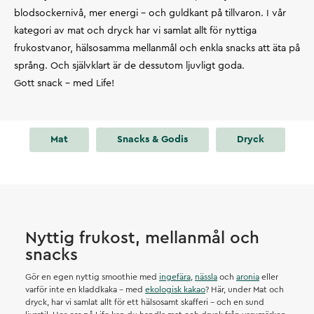
blodsockernivå, mer energi – och guldkant på tillvaron. I vår
kategori av mat och dryck har vi samlat allt för nyttiga
frukostvanor, hälsosamma mellanmål och enkla snacks att äta på
språng. Och självklart är de dessutom ljuvligt goda.
Gott snack – med Life!
Mat
Snacks & Godis
Dryck
Nyttig frukost, mellanmål och
snacks
Gör en egen nyttig smoothie med
ingefära
,
nässla
och
aronia
eller
varför inte en kladdkaka – med
ekologisk kakao
? Här, under Mat och
dryck, har vi samlat allt för ett hälsosamt skafferi – och en sund