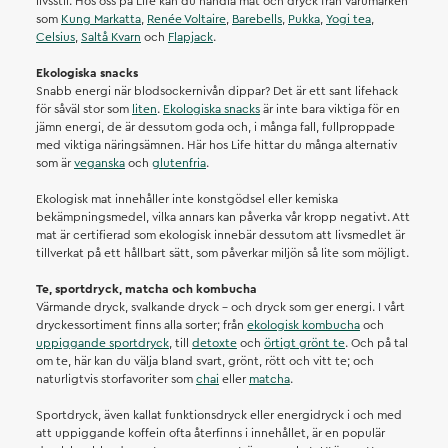
livsstil. Hos oss på Life kan du handla mat och dryck från varumärken
som
Kung Markatta
,
Renée Voltaire
,
Barebells
,
Pukka
,
Yogi tea
,
Celsius
,
Saltå Kvarn
och
Flapjack
.
Ekologiska snacks
Snabb energi när blodsockernivån dippar? Det är ett sant lifehack
för såväl stor som
liten
.
Ekologiska snacks
är inte bara viktiga för en
jämn energi, de är dessutom goda och, i många fall, fullproppade
med viktiga näringsämnen. Här hos Life hittar du många alternativ
som är
veganska
och
glutenfria
.
Ekologisk mat innehåller inte konstgödsel eller kemiska
bekämpningsmedel, vilka annars kan påverka vår kropp negativt. Att
mat är certifierad som ekologisk innebär dessutom att livsmedlet är
tillverkat på ett hållbart sätt, som påverkar miljön så lite som möjligt.
Te, sportdryck, matcha och kombucha
Värmande dryck, svalkande dryck – och dryck som ger energi. I vårt
dryckessortiment finns alla sorter; från
ekologisk kombucha
och
uppiggande sportdryck
, till
detoxte
och
örtigt grönt te
. Och på tal
om te, här kan du välja bland svart, grönt, rött och vitt te; och
naturligtvis storfavoriter som
chai
eller
matcha
.
Sportdryck, även kallat funktionsdryck eller energidryck i och med
att uppiggande koffein ofta återfinns i innehållet, är en populär