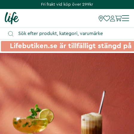
Fri frakt vid köp över 299kr
Lifebutiken.se är tillfälligt stängd 