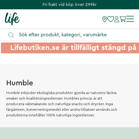
Fri frakt vid köp över 299kr
Lifebutiken.se är tillfälligt stängd 
Humble
Humble erbjuder ekologiska produkter gjorda av naturens läckra
smaker och kvalitetsingredienser. Humbles princip är att
producera välsmakande och naturliga snacks och drycker. Inga
färgämnen, konserveringsmedel eller andra tillsatser används och
produkterna innehåller 100% naturliga ingredienser.