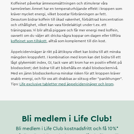
Koffeinet påverkar ämnesomsättningen och stimulerar våra
tarmrörelser. Ämnet har en temperaturhöjande effekt i kroppen som
kräver mycket energi, vilket boostar förbränningen av fett.
Dessutom bidrar koffein till ökad vakenhet, förbättrad koncentration
och uthållighet, vilket kan vara fördelaktigt under t.ex. ett
träningspass. Vi blir alltså piggare och får mer energi med koffein,
oavsett om du väljer att dricka några koppar om dagen eller tillföra
koffeinet som tillskott
, alltså som komplement till din kost.
Äppelcidervinäger är rikt på ättiksyra vilket kan bidra till att minska
mängden kroppsfett. I kombination med krom kan det bidra till ett
lågt glykemiskt index, GI, tack vare att krom har en positiv effekt på
blodsockret; det bidrar till att bibehålla en stabil blodsockernivå.
Med en jämn blodsockerkurva minskar risken för att kroppen kräver
snabb energi, och för oss att drabbas av sötsug eller ”panikhunger”.
Tips:
Life exclusive tabletter med äppelcidervinäger och krom
.
Bli medlem i Life Club!
Bli medlem i Life Club kostnadsfritt och få 10%*