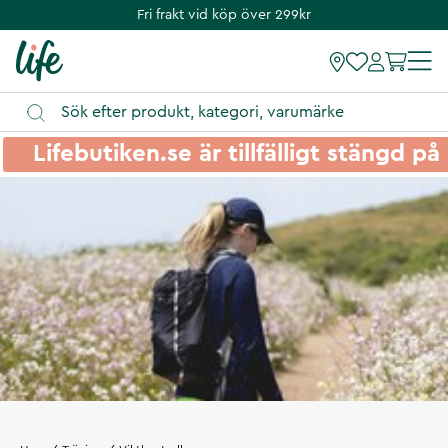
Fri frakt vid köp över 299kr
Lifebutiken.se är tillfälligt stängd 