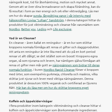
näringsrik kost, tid för återhämtning, motion och mycket annat.
Genom att se över dina levnadsvanor och skapa förändring, kan du
få resultat i form av mer energi och ork eller viktnedgång. Läs mer
om hur du skapar
sunda, långsiktiga vanor i vår intervju med
hälsoprofilen Lovisa ”Lofsan” Sandström
. I denna kategori hittar du
produkter för just viktminskning och cleanse från varumärken som
Nordbo
,
Better you
,
Ledins
och
Life exclusive
.
Vad är en Cleanse?
En cleanse – även kallat en reningskur – är en kur som stöttar
kroppens normala förmåga att rensa ut gifter och slaggprodukter.
Att anta en reningskur är inte lika med att du på en kort period
rensar ut allt dåligt; se det istället som en boost! Kroppens egna
organ, så som njurarna och levern, har nämligen själva förmågan att
rensa ut gifter men mår gott av
näringsämnen som bidrar till deras
normala funktion
. I kuren
Nordbo Rapid Cleanse
förser vi kroppen
med örter, som exempelvis gurkmeja, chlorella och maskros, vilka
stöttar just njurar och lever med viktiga näringsämnen. Denna
produktet är dessutom 100% vegansk och certifierad av Djurens
Rätt.
Här kan du läsa mer om hur du stöttar kroppens eget
reningssystem
.
Koffein och äppelcidervinäger
I flera produkter inom kategorin viktminskning och cleanse hittar vi
koffein och äppelcidervinäger som återkommande ingredienser.