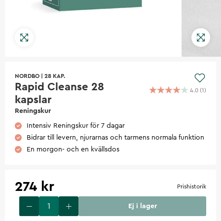
NORDBO
|
28 KAP.
Rapid Cleanse 28
4.0
(
1
)
kapslar
Reningskur
Intensiv Reningskur för 7 dagar
Bidrar till levern, njurarnas och tarmens normala funktion
En morgon- och en kvällsdos
274 kr
Prishistorik
Ej i lager