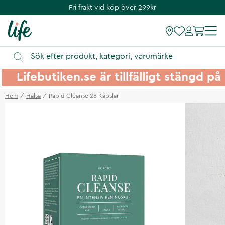
Fri frakt vid köp över 299kr
Lifebutiken.se är tillfälligt stängd 
Hem
Halsa
Rapid Cleanse 28 Kapslar