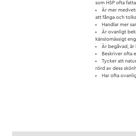
som HSP ofta fatt
Är mer medveten
att fånga och tolka
Handlar mer sam
Är ovanligt bek
känslomässigt en
Är begåvad, är k
Beskriver ofta 
Tycker att natur
rörd av dess skönhe
Har ofta ovanlig