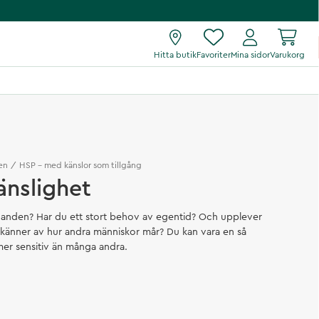
Hitta butik
Favoriter
Mina sidor
Varukorg
en
HSP – med känslor som tillgång
änslighet
erhanden? Har du ett stort behov av egentid? Och upplever
 känner av hur andra människor mår? Du kan vara en så
mer sensitiv än många andra.