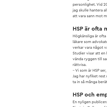
personlighet. Vid 2
jag skulle hantera al
att vara sann mot mi
HSP är ofta 
Högkänsliga är ofta 
läkare som advokater
verkar vara något v
Studier visar att e
vända ryggen till s
rättvisa.
– Vi som är HSP ser,
Jag har nyfiket rest
ta in så många berä
HSP och emp
En nyligen publicera