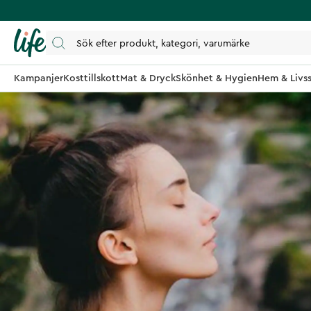
Kampanjer
Kosttillskott
Mat & Dryck
Skönhet & Hygien
Hem & Livss