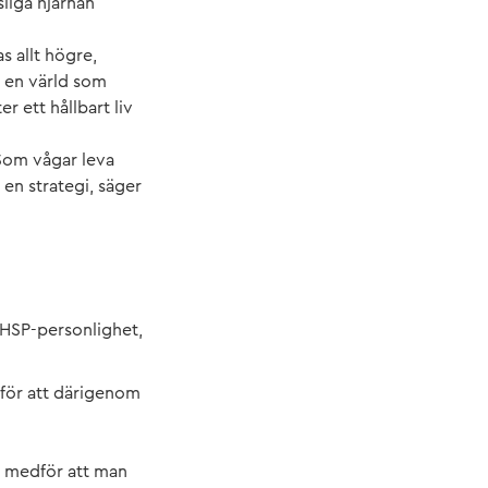
liga hjärnan
s allt högre,
I en värld som
r ett hållbart liv
 Som vågar leva
 en strategi, säger
 HSP-personlighet,
n, för att därigenom
a medför att man