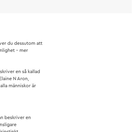
ever du dessutom att
nlighet – mer
kriver en så kallad
Elaine N Aron,
alla människor är
an beskriver en
nsligare
instinkt,