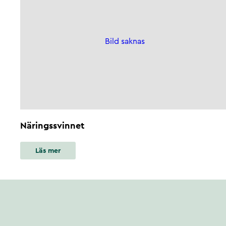
Bild saknas
Näringssvinnet
Läs mer