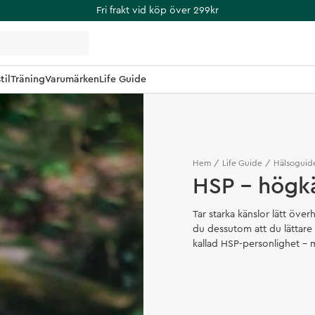
Fri frakt vid köp över 299kr
til
Träning
Varumärken
Life Guide
Hem
Life Guide
Hälsoguid
HSP – högk
Tar starka känslor lätt öv
du dessutom att du lättare
kallad HSP-personlighet – 