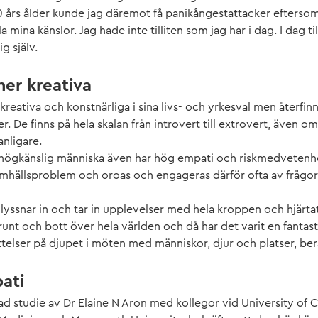
0 års ålder kunde jag däremot få panikångestattacker eftersom 
la mina känslor. Jag hade inte tilliten som jag har i dag. I dag ti
g själv.
mer kreativa
kreativa och konstnärliga i sina livs- och yrkesval men återfin
. De finns på hela skalan från introvert till extrovert, även 
anligare.
n högkänslig människa även har hög empati och riskmedvetenhet
amhällsproblem och oroas och engageras därför ofta av frågor
 lyssnar in och tar in upplevelser med hela kroppen och hjärtat. 
 runt och bott över hela världen och då har det varit en fantas
ttelser på djupet i möten med människor, djur och platser, berä
ati
d studie av Dr Elaine N Aron med kollegor vid University of Ca