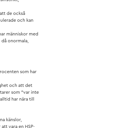
 att de också
imulerade och kan
et har människor med
ig då onormala,
 procenten som har
ghet och att det
arer som ”var inte
tid har nära till
na känslor,
 att vara en HSP-