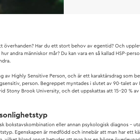
lätt överhanden? Har du ett stort behov av egentid? Och uppl
v hur andra människor mår? Du kan vara en så kallad HSP-perso
ndra.
ng av Highly Sensitive Person, och är ett karaktärsdrag som bes
gsensitiv, person. Begreppet myntades i slutet av 90-talet av 
vid Stony Brook University, och det uppskattas att 15–20 % av 
sonlighetstyp
sisk bokstavskombination eller annan psykologisk diagnos – ut
etstyp. Egenskapen är medfödd och innebär att man har ett kä
, vilket bland annat betyder att man har en högre överlevnads