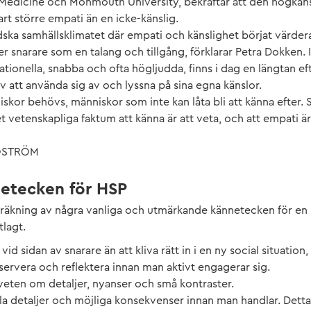
 Medicine och Monmouth University, bekräftar att den högkäns
t större empati än en icke-känslig.
dska samhällsklimatet där empati och känslighet börjat värdera
r snarare som en talang och tillgång, förklarar Petra Dokken. 
tionella, snabba och ofta högljudda, finns i dag en längtan efte
v att använda sig av och lyssna på sina egna känslor.
skor behövs, människor som inte kan låta bli att känna efter.
et vetenskapliga faktum att känna är att veta, och att empati är
JÖSTRÖM
netecken för HSP
präkning av några vanliga och utmärkande kännetecken för en
tlagt.
 vid sidan av snarare än att kliva rätt in i en ny social situatio
observera och reflektera innan man aktivt engagerar sig.
eten om detaljer, nyanser och små kontraster.
lla detaljer och möjliga konsekvenser innan man handlar. Dett