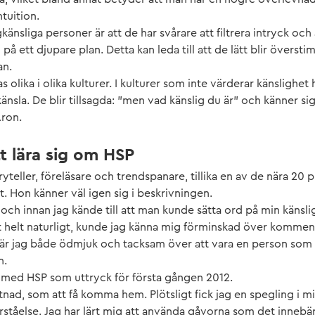
tuition.
nsliga personer är att de har svårare att filtrera intryck och
på ett djupare plan. Detta kan leda till att de lätt blir överst
an.
s olika i olika kulturer. I kulturer som inte värderar känsligh
känsla. De blir tillsagda: ”men vad känslig du är” och känner s
Aron.
tt lära sig om HSP
yteller, föreläsare och trendspanare, tillika en av de nära 20
. Hon känner väl igen sig i beskrivningen.
 och innan jag kände till att man kunde sätta ord på min känsli
 helt naturligt, kunde jag känna mig förminskad över komment
är jag både ödmjuk och tacksam över att vara en person som all
n.
 med HSP som uttryck för första gången 2012.
ttnad, som att få komma hem. Plötsligt fick jag en spegling i mi
örståelse. Jag har lärt mig att använda gåvorna som det innebär