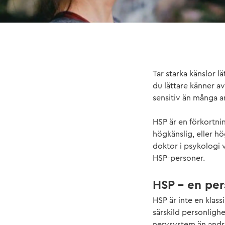
Tar starka känslor 
du lättare känner a
sensitiv än många a
HSP är en förkortni
högkänslig, eller hö
doktor i psykologi 
HSP-personer.
HSP – en per
HSP är inte en klas
särskild personligh
nervsystem än andra