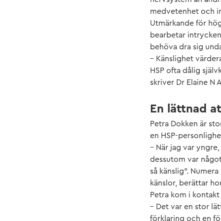
medvetenhet och in
Utmärkande för högkä
bearbetar intrycken 
behöva dra sig und
– Känslighet värdera
HSP ofta dålig själv
skriver Dr Elaine N 
En lättnad a
Petra Dokken är stor
en HSP-personlighet
– När jag var yngre,
dessutom var något
så känslig”. Numera 
känslor, berättar ho
Petra kom i kontakt
– Det var en stor lä
förklaring och en f