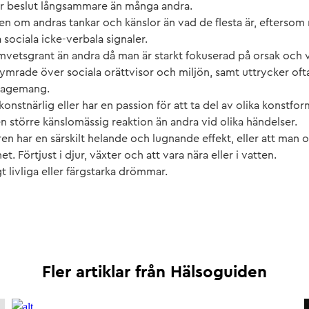
ar beslut långsammare än många andra.
 om andras tankar och känslor än vad de flesta är, eftersom
 sociala icke-verbala signaler.
vetsgrant än andra då man är starkt fokuserad på orsak och 
ymrade över sociala orättvisor och miljön, samt uttrycker ofta
gagemang.
onstnärlig eller har en passion för att ta del av olika konstfor
en större känslomässig reaktion än andra vid olika händelser.
en har en särskilt helande och lugnande effekt, eller att man o
t. Förtjust i djur, växter och att vara nära eller i vatten.
t livliga eller färgstarka drömmar.
Fler artiklar från
Hälsoguiden