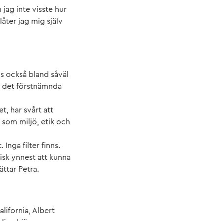
jag inte visste hur
llåter jag mig själv
ns också bland såväl
om det förstnämnda
, har svårt att
 som miljö, etik och
Inga filter finns.
tisk ynnest att kunna
ttar Petra.
lifornia, Albert