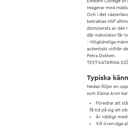
Einstein College of
reagerar med mätbar
Och i det västerlän
betraktas HSP alltme
dominerats av det ra
där människor får lo
– Högkänsliga männi
autentiskt utifrån d
Petra Dokken.
TEXT KATARINA S
Typiska kän
Nedan följer en up
som Elaine Aron kar
Föredrar att stå
få tid på sig att 
Är väldigt medv
Vill överväga a