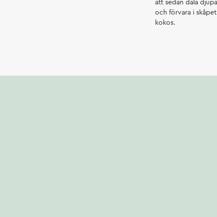
att sedan dala djupa
och förvara i skåpet
kokos.