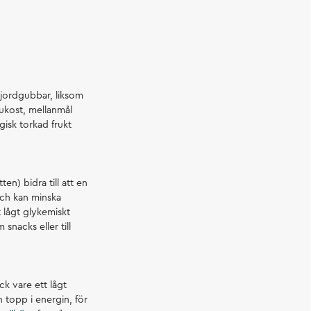
h jordgubbar, liksom
rukost, mellanmål
gisk torkad frukt
en) bidra till att en
och kan minska
 lågt glykemiskt
snacks eller till
ck vare ett lågt
n topp i energin, för