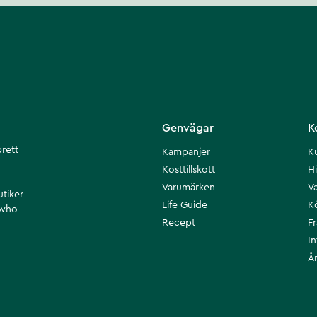
Genvägar
K
brett
Kampanjer
K
Kosttillskott
Hi
Varumärken
Va
utiker
Life Guide
K
 who
Recept
F
I
Å