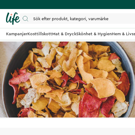
Kampanjer
Kosttillskott
Mat & Dryck
Skönhet & Hygien
Hem & Livss