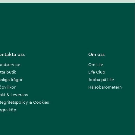
ontakta oss
Om oss
undservice
Om Life
tta butik
Life Club
nliga frågor
Jobba på Life
öpvillkor
Hälsobarometern
rakt & Leverans
ntegritetspolicy & Cookies
ngra köp