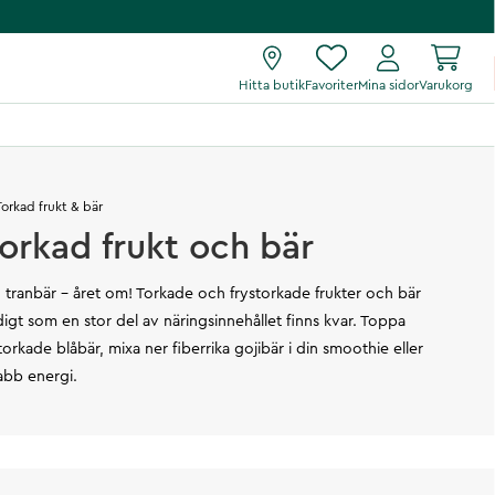
Hitta butik
Favoriter
Mina sidor
Varukorg
Torkad frukt & bär
torkad frukt och bär
ch tranbär – året om! Torkade och frystorkade frukter och bär
digt som en stor del av näringsinnehållet finns kvar. Toppa
rkade blåbär, mixa ner fiberrika gojibär i din smoothie eller
abb energi.