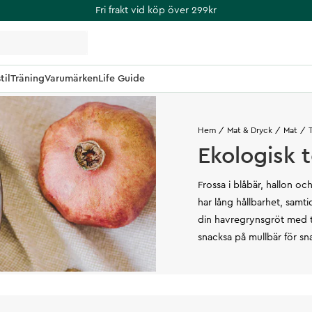
Fri frakt vid köp över 299kr
til
Träning
Varumärken
Life Guide
Hem
Mat & Dryck
Mat
Ekologisk 
Frossa i blåbär, hallon o
har lång hållbarhet, samti
din havregrynsgröt med to
snacksa på mullbär för sn