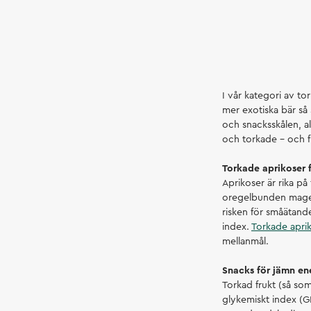
I vår kategori av to
mer exotiska bär så 
och snacksskålen, al
och torkade – och f
Torkade aprikoser 
Aprikoser är rika på 
oregelbunden mage å
risken för småätande
index.
Torkade apri
mellanmål.
Snacks för jämn e
Torkad frukt (så som 
glykemiskt index (GI