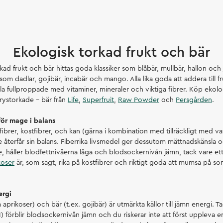
Ekologisk torkad frukt och bär
rkad frukt och bär hittas goda klassiker som blåbär, mullbär, hallon oc
som dadlar, gojibär, incabär och mango. Alla lika goda att addera till f
la fullproppade med vitaminer, mineraler och viktiga fibrer. Köp ekolo
rystorkade – bär från
Life
,
Superfruit
,
Raw Powder
och
Persgården
.
för mage i balans
fibrer, kostfibrer, och kan (gärna i kombination med tillräckligt med vatt
terfår sin balans. Fiberrika livsmedel ger dessutom mättnadskänsla 
, håller blodfettnivåerna låga och blodsockernivån jämn, tack vare ett
koser
är, som sagt, rika på kostfibrer och riktigt goda att mumsa på som 
nergi
aprikoser) och bär (t.ex. gojibär) är utmärkta källor till jämn energi. Ta
) förblir blodsockernivån jämn och du riskerar inte att först uppleva e