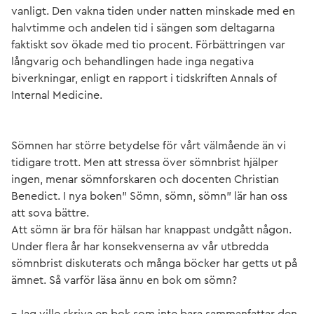
vanligt. Den vakna tiden under natten minskade med en
halvtimme och andelen tid i sängen som deltagarna
faktiskt sov ökade med tio procent. Förbättringen var
långvarig och behandlingen hade inga negativa
biverkningar, enligt en rapport i tidskriften Annals of
Internal Medicine.
Sömnen har större betydelse för vårt välmående än vi
tidigare trott. Men att stressa över sömnbrist hjälper
ingen, menar sömnforskaren och docenten Christian
Benedict. I nya boken" Sömn, sömn, sömn" lär han oss
att sova bättre.
Att sömn är bra för hälsan har knappast undgått någon.
Under flera år har konsekvenserna av vår utbredda
sömnbrist diskuterats och många böcker har getts ut på
ämnet. Så varför läsa ännu en bok om sömn?
– Jag ville skriva en bok som inte bara sammanfattar den