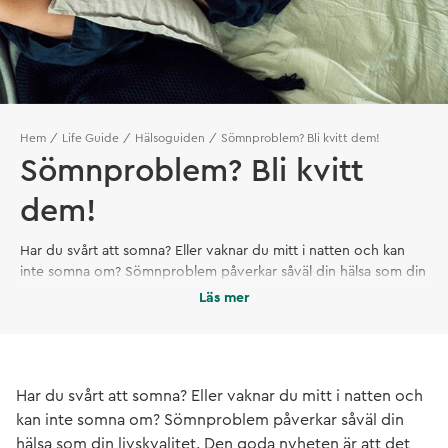
Hem
Life Guide
Hälsoguiden
Sömnproblem? Bli kvitt dem!
Sömnproblem? Bli kvitt
dem!
Har du svårt att somna? Eller vaknar du mitt i natten och kan
inte somna om? Sömnproblem påverkar såväl din hälsa som din
livskvalitet. Den goda nyheten är att det finns lyckosamma
Läs mer
behandlingar och du kan även påverka sömnen genom att
ändra dina kvällsvanor.
Har du svårt att somna? Eller vaknar du mitt i natten och
kan inte somna om? Sömnproblem påverkar såväl din
hälsa som din livskvalitet. Den goda nyheten är att det