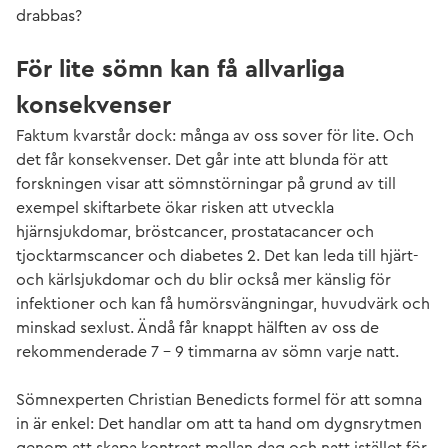
drabbas?
För lite sömn kan få allvarliga
konsekvenser
Faktum kvarstår dock: många av oss sover för lite. Och
det får konsekvenser. Det går inte att blunda för att
forskningen visar att sömnstörningar på grund av till
exempel skiftarbete ökar risken att utveckla
hjärnsjukdomar, bröstcancer, prostatacancer och
tjocktarmscancer och diabetes 2. Det kan leda till hjärt-
och kärlsjukdomar och du blir också mer känslig för
infektioner och kan få humörsvängningar, huvudvärk och
minskad sexlust. Ändå får knappt hälften av oss de
rekommenderade 7 - 9 timmarna av sömn varje natt.
Sömnexperten Christian Benedicts formel för att somna
in är enkel: Det handlar om att ta hand om dygnsrytmen
genom att skapa kontrast mellan dag och natt istället för