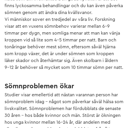
finns lyckosamma behandlingar och du kan även påverka
sömnen genom att ändra dina kvällsvanor.
Vi människor sover en tredjedel av våra liv. Forskning
visar att en vuxens sömnbehov varierar mellan 6-9
timmar per dygn, men somliga menar att man kan vänja
kroppen vid så lite som 4-5 timmar per natt. Barn och
tonåringar behöver mest sömn, eftersom såväl hjärna
som kropp växer, det är under sömnen som kroppen
läker skador och återhämtar sig. Även skolbarn i åldern
9-12 år behöver så mycket som 10 timmar sömn per natt.
Sömnproblemen ökar
Studier visar emellertid att nästan varannan person har
sömnproblem idag – något som påverkar såväl hälsa som
livskvalitet. Sömnproblemen har fördubblats de senaste
30 åren – hos både kvinnor och män. Störst är ökningen
hos unga kvinnor mellan 16-24 år, där andelen med