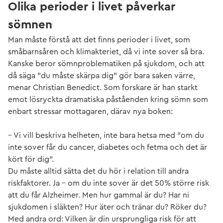
Olika perioder i livet påverkar
sömnen
Man måste förstå att det finns perioder i livet, som
småbarnsåren och klimakteriet, då vi inte sover så bra.
Kanske beror sömnproblematiken på sjukdom, och att
då säga ”du måste skärpa dig” gör bara saken värre,
menar Christian Benedict. Som forskare är han starkt
emot lösryckta dramatiska påståenden kring sömn som
enbart stressar mottagaren, därav nya boken:
– Vi vill beskriva helheten, inte bara hetsa med ”om du
inte sover får du cancer, diabetes och fetma och det är
kört för dig”.
Du måste alltid sätta det du hör i relation till andra
riskfaktorer. Ja – om du inte sover är det 50% större risk
att du får Alzheimer. Men hur gammal är du? Har ni
sjukdomen i släkten? Hur äter och tränar du? Röker du?
Med andra ord: Vilken är din ursprungliga risk för att