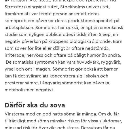
Stressforskningsinstitutet, Stockholms universitet,
framkom att var femte person anser att deras
sömnproblem påverkar deras produktionskapacitet på
arbetsplatsen. Sömnbrist har också, enligt en amerikansk
studie som nyligen publicerades i tidskriften Sleep, en
negativ påverkan på kroppens biologiska åldrande. Barn
som sover för lite eller dåligt är oftare nedstämda,
irriterade, nervösa och oftare på dåligt humör än andra.
De somatiska symtomen kan vara huvudvärk, ryggvärk,
yrsel och ont i magen. Sömnbrist gör också att barnen
kan få det svårare att koncentrera sig i skolan och
presterar sämre. Långvarig sömnbrist kan påverka
metabolismen negativt.
Därför ska du sova
Vinsterna med en god natts sömn är många. Om du får
tillräckligt med sömn minskar risken för vissa sjukdomar,
minskad risk för övervikt och stress. Dessutom får du