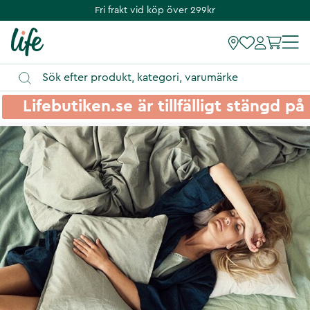
Fri frakt vid köp över 299kr
Lifebutiken.se är tillfälligt stängd 