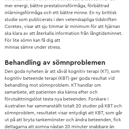
mer energi, bättre prestationsförmåga, förbättrad
inlärningsförmåga och ett bättre minne. En ny brittisk
studie som publicerats i den vetenskapliga tidskriften
Coretex, visar att sju timmar är minimum för att hjärnan
ska klara av att återkalla information från långtidsminnet.
För lite sömn kan få dig att
minnas sämre under stress.
Behandling av sömnproblemen
Den goda nyheten är att såväl kognitiv terapi (KT), som
kognitiv beteende terapi (KBT) ger goda resultat vid
behandling mot sömnproblem. KT handlar om
samarbete, att patienten ska känna efter och
förutsättningslöst testa nya beteenden. Forskare i
Australien har sammanställt totalt 20 studier på KBT och
sömnproblem, resultatet visar entydigt att KBT, som går
ut på att bryta tankemönster och ändra beteenden, fick
deltagarna att somna nästan 20 minuter snabbare än