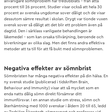
allvarligare sömnproblem har tredubblats – från åtta
procent till 26 procent. Studier visar också att hela 30
procent av svenska ungdomar sover dåligt och de visar
dessutom sämre resultat i skolan. Drygt var tionde vuxen
svensk sover så dåligt att det blir ett problem även på
dagtid. Den i särklass vanligaste behandlingen är
läkemedel – som kan orsaka tillvänjning, beroende och
biverkningar av olika slag. Men det finns andra effektiva
metoder att ta till för att få bukt med sömnproblemen.
Negativa effekter av sömnbrist
Sömnbristen har många negativa effekter på din hälsa. En
ny svensk studie (publicerad i tidskriften Brain,
Behaviour and Immunity) visar att så mycket som en
enda natts dålig sömn direkt försämrar ditt
immunförsvar. I en annan studie om stress, sömn och
återhämtning med 1000 svenskar i åldern 20 till 65, ledd
av Torbjörn Åkerstedt, sömnexpert och professor vid