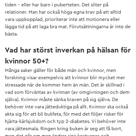
tiden – eller har barn i puberteten. Det sliter på
relationer. Man har också höga egna krav på att alltid
vara uppkopplad, prioriterar inte att motionera eller
lägga tid på att laga bra mat. Förutsättningarna är inte de
bästa.
Vad har störst inverkan på hälsan för
kvinnor 50+?
Många saker gäller för både män och kvinnor, men
forskning visar exempelvis att kvinnor blir mycket mer
stressade när de kommer hem än män. Det är skillnad i
vad som förväntas av kvinnan (av omgivningen och dem
själva). Kvinnor måste sänka kraven på sig själva. De
behöver inte vara jätteduktiga på allt. Kvinnor ska också
akta sig för att bli bukfeta, för med det följer risker för
hjärta-kärlsjukdom och typ 2-diabetes. Vi behöver inte
vara jättesmala. Ringen kring buken är seg att få bort,
men det går om man ändrar sina kostvanor och