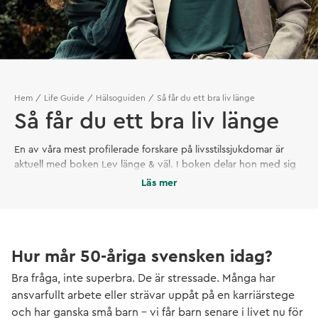
Hem
Life Guide
Hälsoguiden
Så får du ett bra liv länge
Så får du ett bra liv länge
En av våra mest profilerade forskare på livsstilssjukdomar är
aktuell med boken Lev länge & väl. I boken delar hon med sig
av tips och råd – baserat på sin samlade kunskap från sina år
Läs mer
som läkare och forskare – om hur man kan förbättra sin hälsa
efter att man passerat 50 år.
Hur mår 50-åriga svensken idag?
Bra fråga, inte superbra. De är stressade. Många har
ansvarfullt arbete eller strävar uppåt på en karriärstege
och har ganska små barn – vi får barn senare i livet nu för