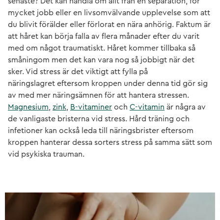
senaste? Det kan handla om allt från en separation, för
mycket jobb eller en livsomvälvande upplevelse som att
du blivit förälder eller förlorat en nära anhörig. Faktum är
att håret kan börja falla av flera månader efter du varit
med om något traumatiskt. Håret kommer tillbaka så
småningom men det kan vara nog så jobbigt när det
sker. Vid stress är det viktigt att fylla på
näringslagret eftersom kroppen under denna tid gör sig
av med mer näringsämnen för att hantera stressen.
Magnesium
,
zink
,
B-vitaminer
och
C-vitamin
är några av
de vanligaste bristerna vid stress. Hård träning och
infetioner kan också leda till näringsbrister eftersom
kroppen hanterar dessa sorters stress på samma sätt som
vid psykiska trauman.