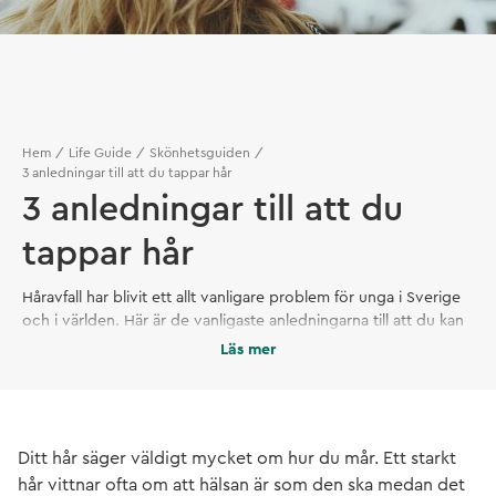
Hem
Life Guide
Skönhetsguiden
3 anledningar till att du tappar hår
3 anledningar till att du
tappar hår
Håravfall har blivit ett allt vanligare problem för unga i Sverige
och i världen. Här är de vanligaste anledningarna till att du kan
börja tappa hår – och en lösning på problemet.
Läs mer
Ditt hår säger väldigt mycket om hur du mår. Ett starkt
hår vittnar ofta om att hälsan är som den ska medan det