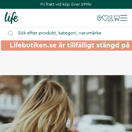
Fri frakt vid köp över 299kr
Lifebutiken.se är tillfälligt stängd 