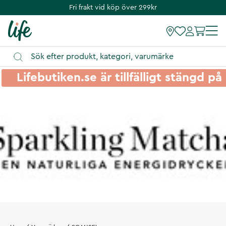
Fri frakt vid köp över 299kr
Lifebutiken.se är tillfälligt stängd 