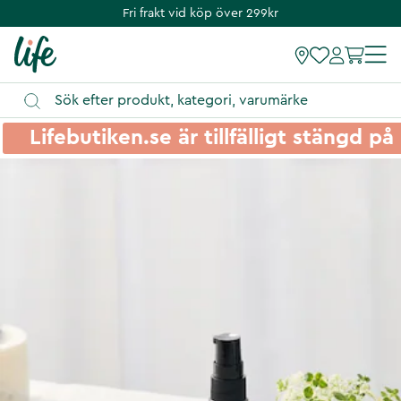
Fri frakt vid köp över 299kr
Lifebutiken.se är tillfälligt stängd 