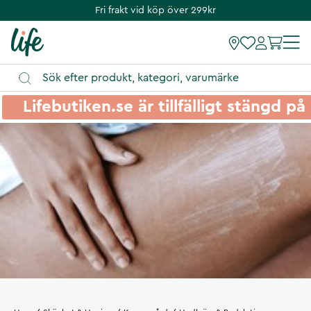
Fri frakt vid köp över 299kr
Lifebutiken.se är tillfälligt stängd 