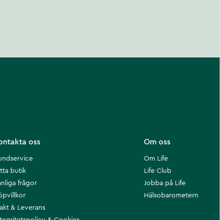
ontakta oss
Om oss
undservice
Om Life
tta butik
Life Club
nliga frågor
Jobba på Life
öpvillkor
Hälsobarometern
rakt & Leverans