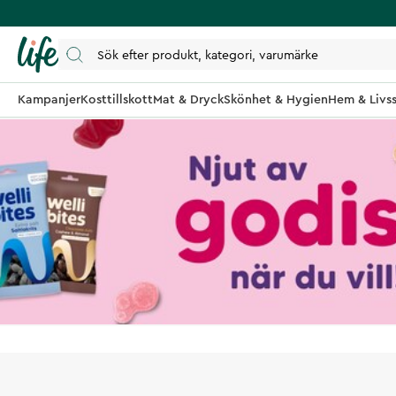
Kampanjer
Kosttillskott
Mat & Dryck
Skönhet & Hygien
Hem & Livss