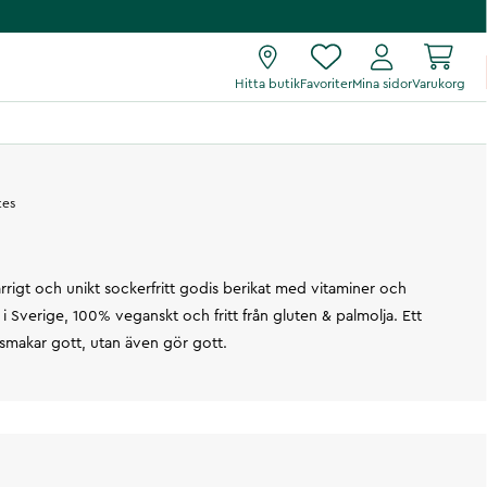
Hitta butik
Favoriter
Mina sidor
Varukorg
tes
arrigt och unikt sockerfritt godis berikat med vitaminer och
t i Sverige, 100% veganskt och fritt från gluten & palmolja. Ett
smakar gott, utan även gör gott.