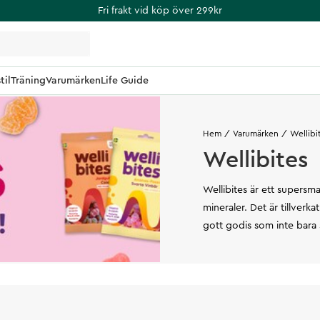
Fri frakt vid köp över 299kr
til
Träning
Varumärken
Life Guide
Hem
Varumärken
Wellibi
Wellibites
Wellibites är ett supersm
mineraler. Det är tillverka
gott godis som inte bara 