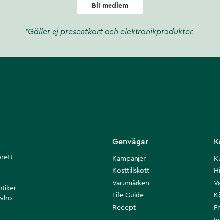
Bli medlem
*Gäller ej presentkort och elektronikprodukter.
Genvägar
K
brett
Kampanjer
K
Kosttillskott
Hi
Varumärken
Va
utiker
Life Guide
K
 who
Recept
F