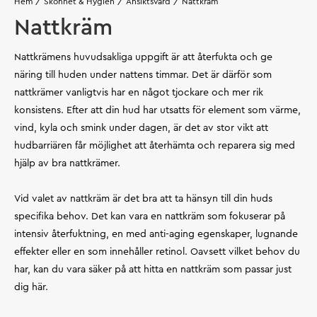
Hem
Skönhet & Hygien
Ansiktsvård
Nattkräm
Nattkräm
Nattkrämens huvudsakliga uppgift är att återfukta och ge
näring till huden under nattens timmar. Det är därför som
nattkrämer vanligtvis har en något tjockare och mer rik
konsistens. Efter att din hud har utsatts för element som värme,
vind, kyla och smink under dagen, är det av stor vikt att
hudbarriären får möjlighet att återhämta och reparera sig med
hjälp av bra nattkrämer.
Vid valet av nattkräm är det bra att ta hänsyn till din huds
specifika behov. Det kan vara en nattkräm som fokuserar på
intensiv återfuktning, en med anti-aging egenskaper, lugnande
effekter eller en som innehåller retinol. Oavsett vilket behov du
har, kan du vara säker på att hitta en nattkräm som passar just
dig här.