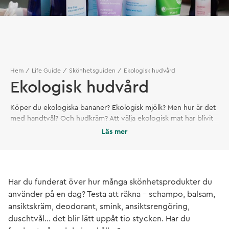
Hem
Life Guide
Skönhetsguiden
Ekologisk hudvård
Ekologisk hudvård
Köper du ekologiska bananer? Ekologisk mjölk? Men hur är det
med handtvål? Och hudkräm? Att välja ekologisk mat har blivit
ett naturligt val för många. Det borde vara lika självklart med
Läs mer
hudvård!
Har du funderat över hur många skönhetsprodukter du
använder på en dag? Testa att räkna – schampo, balsam,
ansiktskräm, deodorant, smink, ansiktsrengöring,
duschtvål... det blir lätt uppåt tio stycken. Har du