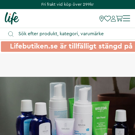
Fri frakt vid köp över 299kr
Lifebutiken.se är tillfälligt stängd 