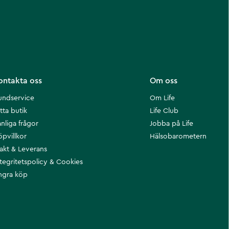
ontakta oss
Om oss
undservice
Om Life
tta butik
Life Club
nliga frågor
Jobba på Life
öpvillkor
Hälsobarometern
rakt & Leverans
ntegritetspolicy & Cookies
ngra köp