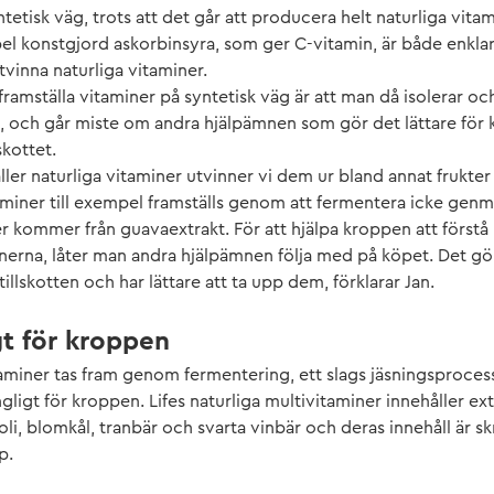
tetisk väg, trots att det går att producera helt naturliga vitami
pel konstgjord askorbinsyra, som ger C-vitamin, är både enklar
tvinna naturliga vitaminer.
ramställa vitaminer på syntetisk väg är att man då isolerar o
, och går miste om andra hjälpämnen som gör det lättare för 
skottet.
ller naturliga vitaminer utvinner vi dem ur bland annat frukte
taminer till exempel framställs genom att fermentera icke gen
r kommer från guavaextrakt. För att hjälpa kroppen att förstå
erna, låter man andra hjälpämnen följa med på köpet. Det gö
illskotten och har lättare att ta upp dem, förklarar Jan.
gt för kroppen
aminer tas fram genom fermentering, ett slags jäsningsproce
gligt för kroppen. Lifes naturliga multivitaminer innehåller ex
i, blomkål, tranbär och svarta vinbär och deras innehåll är sk
p.