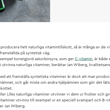
t producera helt naturliga vitamintillskott, så är många av de v
ramställda på syntetisk väg.
ll exempel konstgjord askorbinsyra, som ger
C-vitamin
, är både 
 utvinna naturliga vitaminer, berättar Jan Wiberg, kvalitetsans
ed att framställa syntetiska vitaminer är dock att man produc
inämnet, och går miste om andra hjälpämnen som gör det lätta
skottet.
ller Lifes naturliga vitaminer utvinner vi dem ur frukter och g
vitaminer utvinns till exempel ur en speciell svampart och B
ger Jan Wiberg.