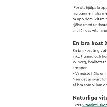
För att hjälpa krop
hjälpämnen följa me
ta upp dem. Vitamin
själva (med undant
alla få i oss vitamin
En bra kost 
En bra kost är givetv
vikt, träning och hu
Wiberg, kvalitetsans
kroppen.
– Vi måste hålla en 
Men det är svårt för
så bra som vi kan oc
Naturliga vi
Extra
vitamintillskot