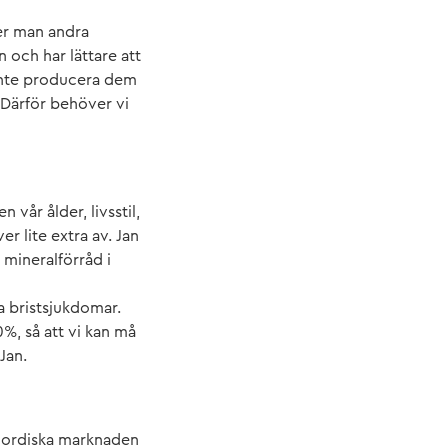
ter man andra
 och har lättare att
 inte producera dem
Därför behöver vi
 vår ålder, livsstil,
r lite extra av. Jan
 mineralförråd i
a bristsjukdomar.
0%, så att vi kan må
Jan.
n nordiska marknaden