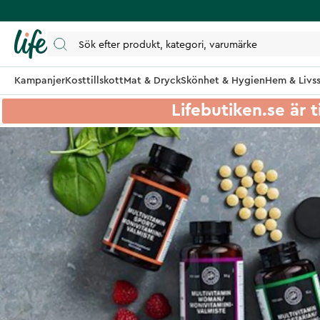
Kampanjer
Kosttillskott
Mat & Dryck
Skönhet & Hygien
Hem & Livss
Lifebutiken.se är t