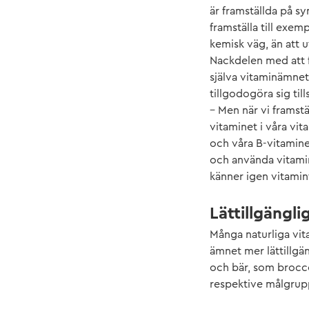
är framställda på syn
framställa till exem
kemisk väg, än att u
Nackdelen med att f
själva vitaminämnet
tillgodogöra sig till
– Men när vi framstä
vitaminet i våra vi
och våra B-vitamine
och använda vitamin
känner igen vitamint
Lättillgängli
Många naturliga vit
ämnet mer lättillgän
och bär, som broccol
respektive målgrup