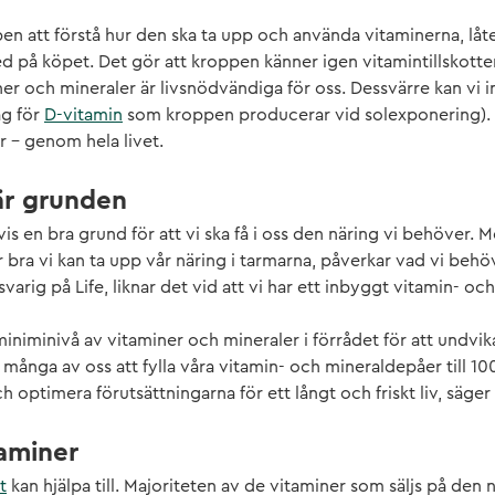
pen att förstå hur den ska ta upp och använda vitaminerna, lå
d på köpet. Det gör att kroppen känner igen vitamintillskotten
er och mineraler är livsnödvändiga för oss. Dessvärre kan vi
ag för
D-vitamin
som kroppen producerar vid solexponering). 
er – genom hela livet.
är grunden
is en bra grund för att vi ska få i oss den näring vi behöver. Men
r bra vi kan ta upp vår näring i tarmarna, påverkar vad vi behöve
varig på Life, liknar det vid att vi har ett inbyggt vitamin- och
miniminivå av vitaminer och mineraler i förrådet för att undvik
 många av oss att fylla våra vitamin- och mineraldepåer till 10
h optimera förutsättningarna för ett långt och friskt liv, säger 
taminer
t
kan hjälpa till. Majoriteten av de vitaminer som säljs på de