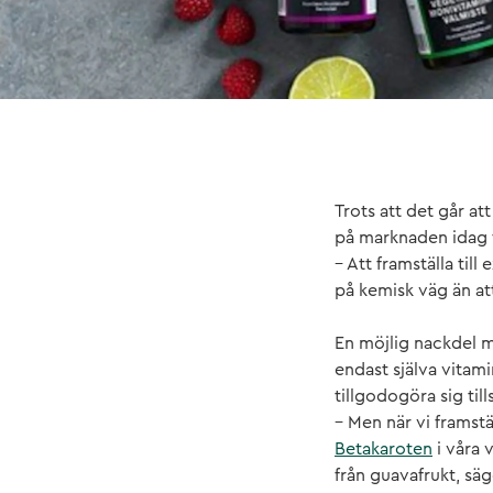
Trots att det går at
på marknaden idag f
– Att framställa ti
på kemisk väg än att
En möjlig nackdel m
endast själva vitam
tillgodogöra sig till
– Men när vi framstä
Betakaroten
i våra 
från guavafrukt, sä