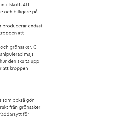
ntillskott. Att
e och billigare på
ch producerar endast
kroppen att
r och grönsaker. C-
manipulerad majs
 hur den ska ta upp
r att kroppen
ss som också gör
trakt från grönsaker
räddarsytt för