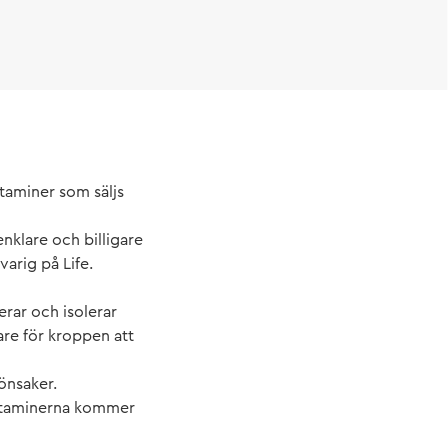
itaminer som säljs
enklare och billigare
varig på Life.
erar och isolerar
re för kroppen att
rönsaker.
-vitaminerna kommer