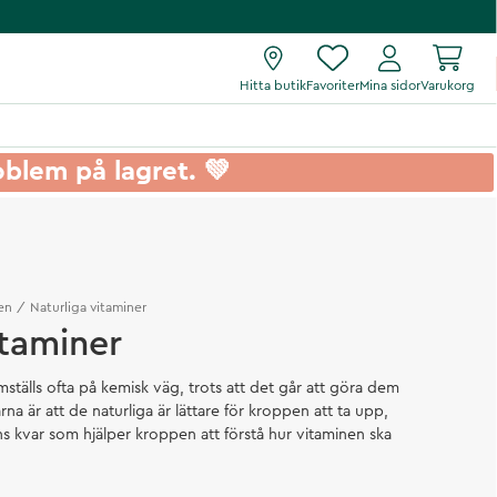
Hitta butik
Favoriter
Mina sidor
Varukorg
roblem på lagret. 💚
en
Naturliga vitaminer
itaminer
mställs ofta på kemisk väg, trots att det går att göra dem
arna är att de naturliga är lättare för kroppen att ta upp,
s kvar som hjälper kroppen att förstå hur vitaminen ska