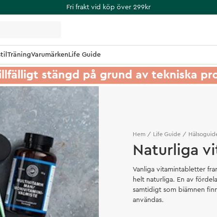
Fri frakt vid köp över 299kr
til
Träning
Varumärken
Life Guide
illfälligt stängd på grund av tekniska p
Hem
Life Guide
Hälsoguid
Naturliga v
Vanliga vitamintabletter fra
helt naturliga. En av fördel
samtidigt som biämnen finn
användas.