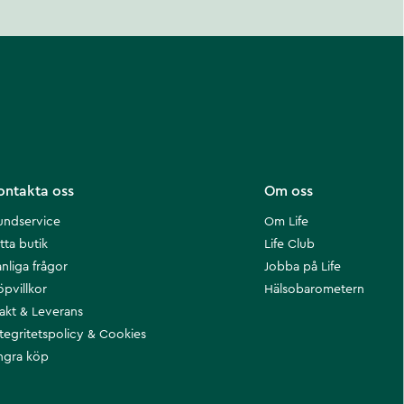
ontakta oss
Om oss
undservice
Om Life
tta butik
Life Club
nliga frågor
Jobba på Life
öpvillkor
Hälsobarometern
rakt & Leverans
ntegritetspolicy & Cookies
ngra köp