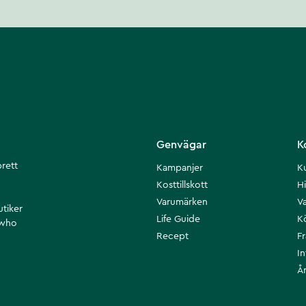
Genvägar
K
brett
Kampanjer
K
Kosttillskott
Hi
Varumärken
Va
utiker
Life Guide
K
 who
Recept
F
I
Å