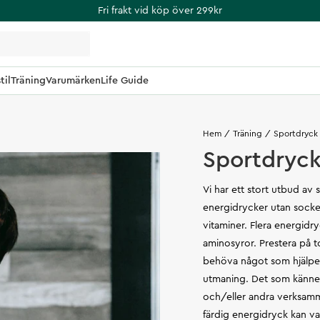
Fri frakt vid köp över 299kr
til
Träning
Varumärken
Life Guide
Hem
Träning
Sportdryck
Sportdryc
Vi har ett stort utbud av 
energidrycker utan socke
vitaminer. Flera energidr
aminosyror. Prestera på to
behöva något som hjälper o
utmaning. Det som kännete
och/eller andra verksamm
färdig energidryck kan va