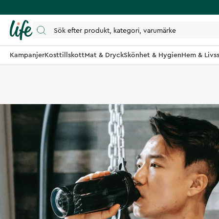
Kampanjer
Kosttillskott
Mat & Dryck
Skönhet & Hygien
Hem & Livss