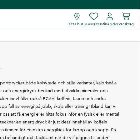
Hitta butik
Favoriter
Mina sidor
Varukorg
k
sportdrycker både kolsyrade och stilla varianter, kalorisnåla
r och energidryck berikad med utvalda mineraler och
ycker innehåller också BCAA, koffein, taurin och andra
pp full av energi på jobb, skola eller träning! Ibland kan vi
ss att få energi eller hitta fokus inför en fysisk eller mental
cknar en energidryck är just dess innehåll av koffein
a ämnen för en extra energikick för kropp och knopp. En
ra behändigt och tacksamt när du vill piggna till under