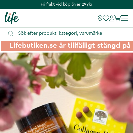
Fri frakt vid köp över 299kr
Lifebutiken.se är tillfälligt stängd 