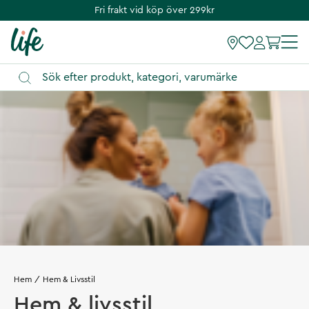
Fri frakt vid köp över 299kr
Hem
Hem & Livsstil
Hem & livsstil