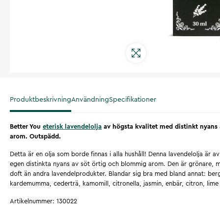
Produktbeskrivning
Användning
Specifikationer
Better You
eterisk lavendelolja
av högsta kvalitet med distinkt nyans
arom. Outspädd.
Detta är en olja som borde finnas i alla hushåll! Denna lavendelolja är av
egen distinkta nyans av söt örtig och blommig arom. Den är grönare, m
doft än andra lavendelprodukter. Blandar sig bra med bland annat: berg
kardemumma, cederträ, kamomill, citronella, jasmin, enbär, citron, lime 
Artikelnummer
:
130022