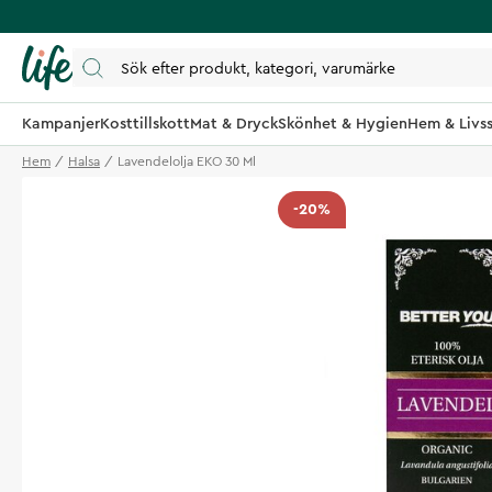
Kampanjer
Kosttillskott
Mat & Dryck
Skönhet & Hygien
Hem & Livss
Hem
Halsa
Lavendelolja EKO 30 Ml
-20%