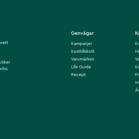
Genvägar
K
brett
Kampanjer
K
Kosttillskott
Hi
Varumärken
Va
utiker
Life Guide
K
 who
Recept
F
I
Å