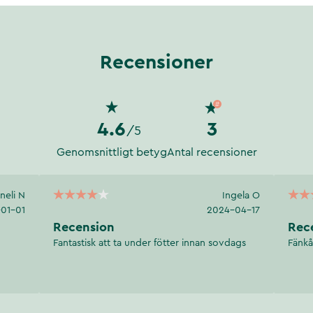
Recensioner
4.6
3
/5
Genomsnittligt betyg
Antal recensioner
neli N
Ingela O
01-01
2024-04-17
Recension
Rec
Fantastisk att ta under fötter innan sovdags
Fänkå