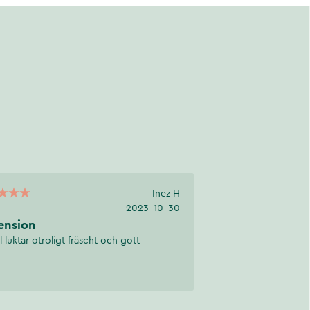
Inez H
2023-10-30
ension
l luktar otroligt fräscht och gott