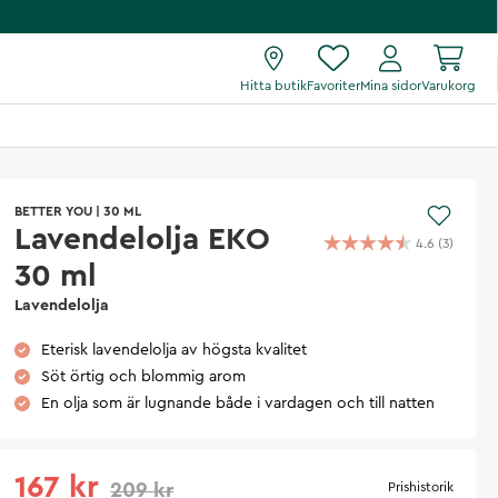
Hitta butik
Favoriter
Mina sidor
Varukorg
BETTER YOU
|
30 ML
Lavendelolja EKO
4.6
(
3
)
30 ml
Lavendelolja
Eterisk lavendelolja av högsta kvalitet
Söt örtig och blommig arom
En olja som är lugnande både i vardagen och till natten
167 kr
209 kr
Prishistorik