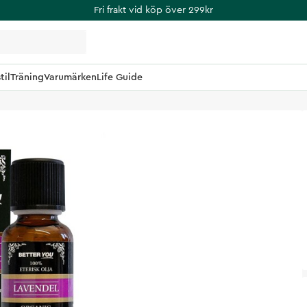
Fri frakt vid köp över 299kr
til
Träning
Varumärken
Life Guide