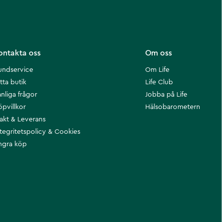
ontakta oss
Om oss
undservice
Om Life
tta butik
Life Club
nliga frågor
Jobba på Life
öpvillkor
Hälsobarometern
rakt & Leverans
ntegritetspolicy & Cookies
ngra köp