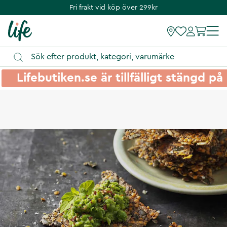
Fri frakt vid köp över 299kr
Lifebutiken.se är tillfälligt stängd 