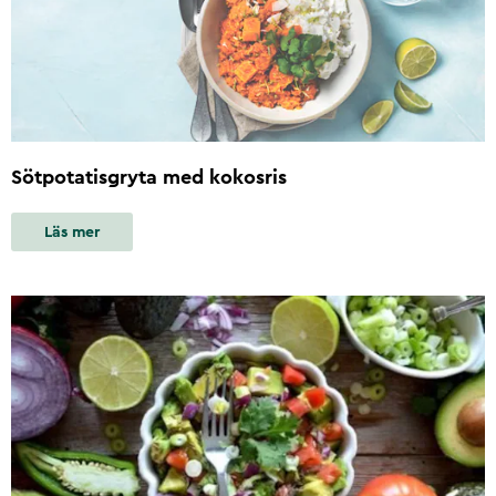
Sötpotatisgryta med kokosris
Läs mer