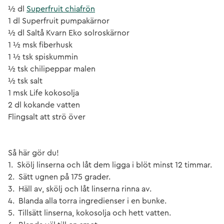
½ dl
Superfruit chiafrön
1 dl Superfruit pumpakärnor
½ dl Saltå Kvarn Eko solroskärnor
1 ½ msk fiberhusk
1 ½ tsk spiskummin
½ tsk chilipeppar malen
½ tsk salt
1 msk Life kokosolja
2 dl kokande vatten
Flingsalt att strö över
Så här gör du!
1. Skölj linserna och låt dem ligga i blöt minst 12 timmar.
2. Sätt ugnen på 175 grader.
3. Häll av, skölj och låt linserna rinna av.
4. Blanda alla torra ingredienser i en bunke.
5. Tillsätt linserna, kokosolja och hett vatten.