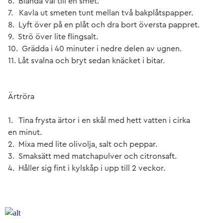
6. Blanda väl till en smet.
7. Kavla ut smeten tunt mellan två bakplåtspapper.
8. Lyft över på en plåt och dra bort översta pappret.
9. Strö över lite flingsalt.
10. Grädda i 40 minuter i nedre delen av ugnen.
11. Låt svalna och bryt sedan knäcket i bitar.
Ärtröra
1. Tina frysta ärtor i en skål med hett vatten i cirka
en minut.
2. Mixa med lite olivolja, salt och peppar.
3. Smaksätt med matchapulver och citronsaft.
4. Håller sig fint i kylskåp i upp till 2 veckor.