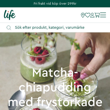
Fri frakt vid köp över 299kr
Matcha-
chiapudding
med frystorkade