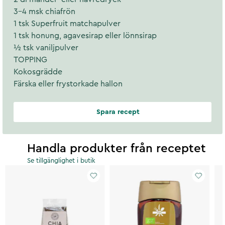
3–4 msk chiafrön
1 tsk Superfruit matchapulver
1 tsk honung, agavesirap eller lönnsirap
½ tsk vaniljpulver
TOPPING
Kokosgrädde
Färska eller frystorkade hallon
Spara recept
Handla produkter från receptet
Se tillgänglighet i butik