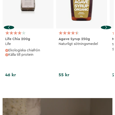
Life Chia 200g
Agave Syrup 250g
M
Life
Naturligt sötningsmedel
1
S
Ekologiska chiafrön
Källa till protein
46 kr
55 kr
2