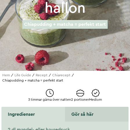
hallon
Chiapudding + matcha = perfekt start
Hem
Life Guide
Recept
Chiarecept
Chiapudding + matcha = perfekt start
3 timmar gärna över natten
2 portioner
Medium
Ingredienser
Gör så här
2 dl mandel- eller havredryck