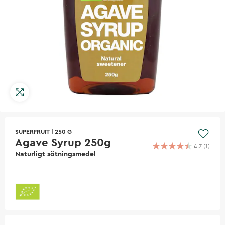
SUPERFRUIT
|
250 G
Agave Syrup 250g
4.7
(
1
)
Naturligt sötningsmedel