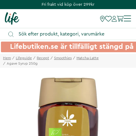
Fri frakt vid köp över 299kr
Lifebutiken.se är tillfälligt stängd 
Hem
Lifeguide
Recept
Smoothies
Matcha-Latte
Agave Syrup 250g